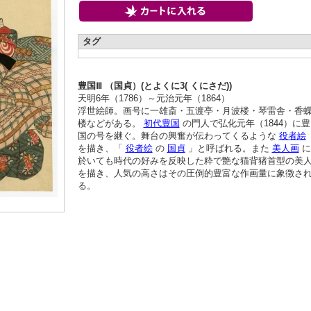
タグ
豊国Ⅲ （国貞）(とよくに3( くにさだ))
天明6年（1786）～元治元年（1864）
浮世絵師。画号に一雄斎・五渡亭・月波楼・琴雷舎・香
楼などがある。
初代豊国
の門人で弘化元年（1844）に豊
国の号を継ぐ。舞台の興奮が伝わってくるような
役者絵
を描き、「
役者絵
の
国貞
」と呼ばれる。また
美人画
に
於いても時代の好みを反映した粋で艶な猫背猪首型の美
を描き、人気の高さはその圧倒的豊富な作画量に象徴さ
る。