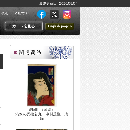
最終更新日 2026/08/07
問合せ
メルマガ
英語ページへ
カートを見る
豊国Ⅲ （国貞）
清水の児捨若丸 中村芝翫 成
駒