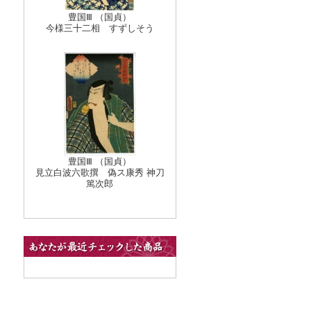
豊国Ⅲ （国貞）
今様三十二相 すずしそう
豊国Ⅲ （国貞）
見立白波六歌撰 偽ス康秀 神刀
篤次郎