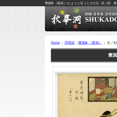
豊国Ⅲ （国貞）(とよくに3( くにさだ)) - 丑ノ刻 
Home
浮世絵
豊国Ⅲ （国貞）
丑ノ刻
豊国