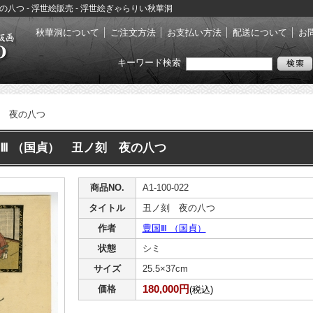
夜の八つ - 浮世絵販売 - 浮世絵ぎゃらりい秋華洞
秋華洞について
ご注文方法
お支払い方法
配送について
お
キーワード検索
 夜の八つ
Ⅲ （国貞） 丑ノ刻 夜の八つ
商品NO.
A1-100-022
タイトル
丑ノ刻 夜の八つ
作者
豊国Ⅲ （国貞）
状態
シミ
サイズ
25.5×37cm
180,000円
価格
(税込)