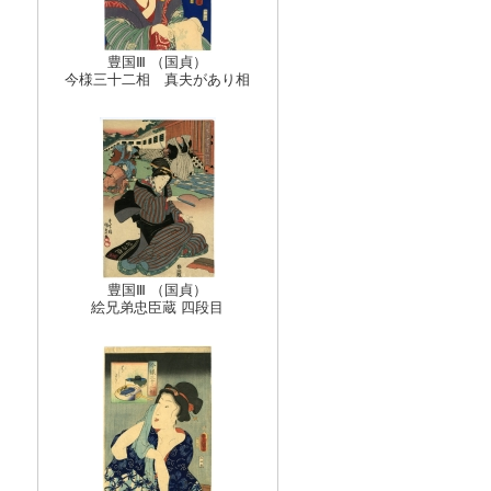
豊国Ⅲ （国貞）
今様三十二相 真夫があり相
豊国Ⅲ （国貞）
絵兄弟忠臣蔵 四段目