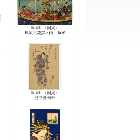
豊国Ⅲ （国貞）
風流六花撰ノ内 糸桜
蝶
人
れ
豊国Ⅲ （国貞）
見立発句合