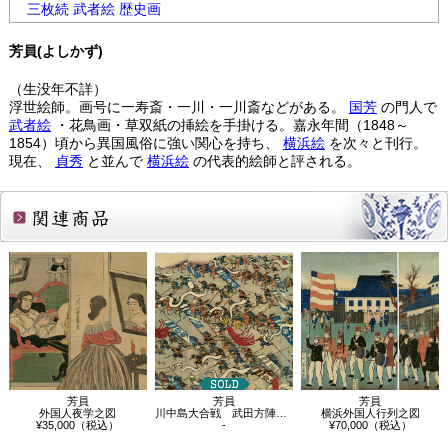
三枚続 武者絵 歴史画
芳員(よしかず)
（生没年不詳）
浮世絵師。画号に一寿斎・一川・一川斎などがある。
国芳
の門人で
武者絵
・花鳥画・草双紙の挿絵を手掛ける。嘉永年間（1848～
1854）頃から異国風俗に強い関心を持ち、
横浜絵
を次々と刊行。
現在、
貞秀
と並んで
横浜絵
の代表的絵師と評される。
関連商品
芳員
芳員
芳員
外国人夜学之図
川中島大合戦 武田方陣押之圖
横浜外国人行列之図
¥35,000（税込）
-
¥70,000（税込）