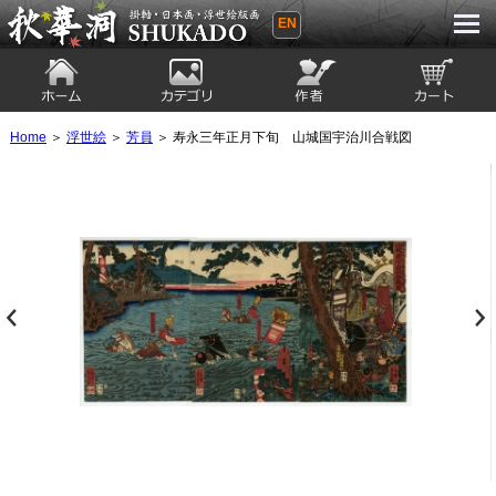
EN
秋華洞 SHUKADO 掛軸・日本画・浮世
絵版画
ホーム
カテゴリ
絵師
カート
Home
＞
浮世絵
＞
芳員
＞ 寿永三年正月下旬 山城国宇治川合戦図