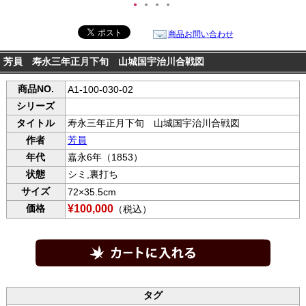
●
●
●
●
商品お問い合わせ
芳員 寿永三年正月下旬 山城国宇治川合戦図
商品NO.
A1-100-030-02
シリーズ
タイトル
寿永三年正月下旬 山城国宇治川合戦図
作者
芳員
年代
嘉永6年（1853）
状態
シミ,裏打ち
サイズ
72×35.5cm
価格
¥100,000
（税込）
タグ