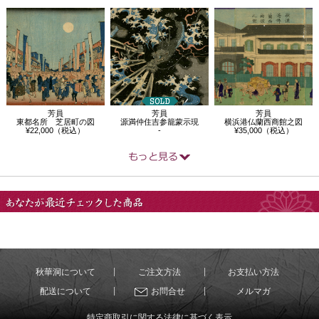
芳員
芳員
芳員
東都名所 芝居町の図
源満仲住吉参籠蒙示現
横浜港仏蘭西商館之図
¥22,000（税込）
-
¥35,000（税込）
あなたが最近チェック
した商品
秋華洞について
ご注文方法
お支払い方法
配送について
お問合せ
メルマガ
特定商取引に関する法律に基づく表示