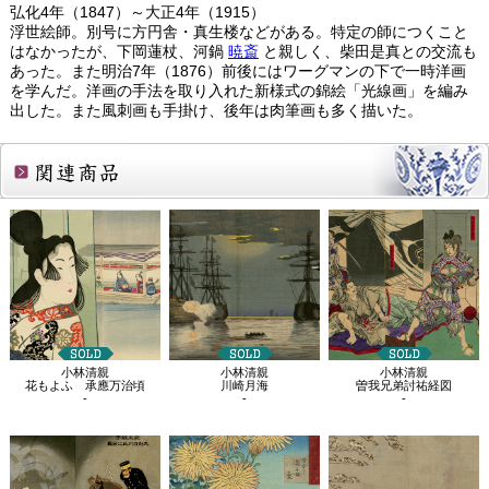
弘化4年（1847）～大正4年（1915）
浮世絵師。別号に方円舎・真生楼などがある。特定の師につくこと
はなかったが、下岡蓮杖、河鍋
暁斎
と親しく、柴田是真との交流も
あった。また明治7年（1876）前後にはワーグマンの下で一時洋画
を学んだ。洋画の手法を取り入れた新様式の錦絵「光線画」を編み
出した。また風刺画も手掛け、後年は肉筆画も多く描いた。
関連商品
小林清親
小林清親
小林清親
花もよふ 承應万治頃
川崎月海
曽我兄弟討祐経図
-
-
-