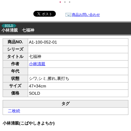
●
●
●
商品お問い合わせ
小林清親 七福神
商品NO.
A1-100-052-01
シリーズ
タイトル
七福神
作者
小林清親
年代
状態
シワ,シミ,擦れ,裏打ち
サイズ
47×34cm
価格
SOLD
タグ
二枚続
小林清親(こばやしきよちか)