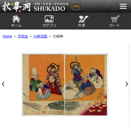
EN
秋華洞 SHUKADO 掛軸・日本画・浮世
絵版画
ホーム
カテゴリ
絵師
カート
Home
＞
浮世絵
＞
小林清親
＞ 七福神