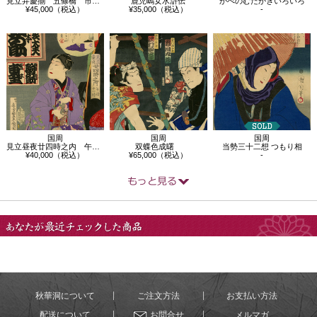
見立弁慶揃 五條橋 市川左団次
鹿児嶋女水滸伝
かべのむたかきいろいろ
¥45,000（税込）
¥35,000（税込）
-
国周
国周
国周
見立昼夜廿四時之内 午後十一時
双蝶色成曙
当勢三十二想 つもり相
¥40,000（税込）
¥65,000（税込）
-
あなたが最近チェック
した商品
秋華洞について
ご注文方法
お支払い方法
配送について
お問合せ
メルマガ