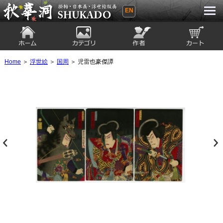
EN
秋華洞 SHUKADO 掛軸・日本画・浮世
絵版画
ホーム
カテゴリ
絵師
カート
Home
＞
浮世絵
＞
国周
＞ 児雷也豪傑譚