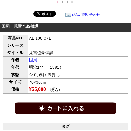
●
●
●
●
商品お問い合わせ
国周 児雷也豪傑譚
商品NO.
A1-100-071
シリーズ
タイトル
児雷也豪傑譚
作者
国周
年代
明治14年（1881）
状態
シミ,破れ,裏打ち
サイズ
70×36cm
価格
¥55,000
（税込）
タグ