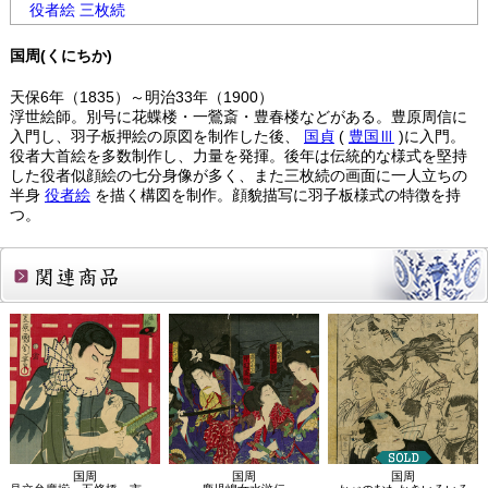
役者絵 三枚続
国周(くにちか)
天保6年（1835）～明治33年（1900）
浮世絵師。別号に花蝶楼・一鶯斎・豊春楼などがある。豊原周信に
入門し、羽子板押絵の原図を制作した後、
国貞
(
豊国Ⅲ
)に入門。
役者大首絵を多数制作し、力量を発揮。後年は伝統的な様式を堅持
した役者似顔絵の七分身像が多く、また三枚続の画面に一人立ちの
半身
役者絵
を描く構図を制作。顔貌描写に羽子板様式の特徴を持
つ。
関連商品
国周
国周
国周