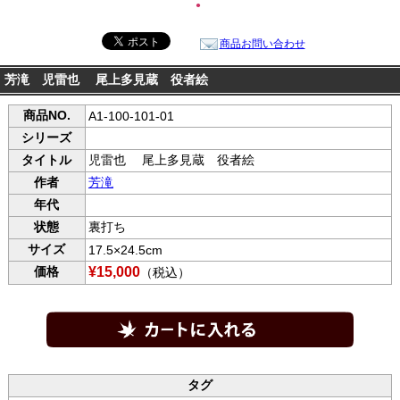
●
商品お問い合わせ
芳滝 児雷也 尾上多見蔵 役者絵
商品NO.
A1-100-101-01
シリーズ
タイトル
児雷也 尾上多見蔵 役者絵
作者
芳滝
年代
状態
裏打ち
サイズ
17.5×24.5cm
価格
¥15,000
（税込）
タグ