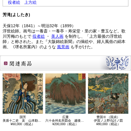
役者絵
上方絵
芳滝(よしたき)
天保12年（1841）～明治32年（1899）
浮世絵師。画号は一養斎・一養亭・寿栄堂・里の家・豊玉など。歌
川芳梅のもとで
役者絵
・
美人画
を制作し、「上方最後の浮世絵
師」と称された。また『大阪錦絵新聞』の挿絵や、婦人風俗の絹本
画、《堺名所案内》のような
風景画
も手がけた。
関連商品
国芳
広重
豊国Ⅲ （国貞）
美盾十二史 亥 山本勘助晴吉
六十余州名所図会 越後 親しらず
伊賀ノ上野仇討ノ図
¥60,000（税込）
¥200,000（税込）
¥80,000（税込）