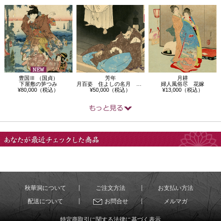
豊国Ⅲ （国貞）
芳年
月耕
下屋敷の笋つみ
月百姿 住よしの名月 定家卿
婦人風俗尽 花嫁
¥80,000（税込）
¥50,000（税込）
¥13,000（税込）
あなたが最近チェック
した商品
秋華洞について
ご注文方法
お支払い方法
配送について
お問合せ
メルマガ
特定商取引に関する法律に基づく表示