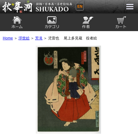
EN
秋華洞 SHUKADO 掛軸・日本画・浮世
絵版画
ホーム
カテゴリ
絵師
カート
Home
＞
浮世絵
＞
芳滝
＞ 児雷也 尾上多見蔵 役者絵