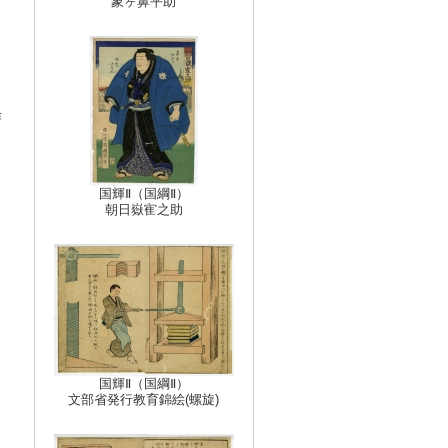
象ヶ鼻平助
作
国輝Ⅱ（国綱Ⅱ）
朝日嶽寉之助
国輝Ⅱ（国綱Ⅱ）
文部省発行教育錦絵(螺旋)