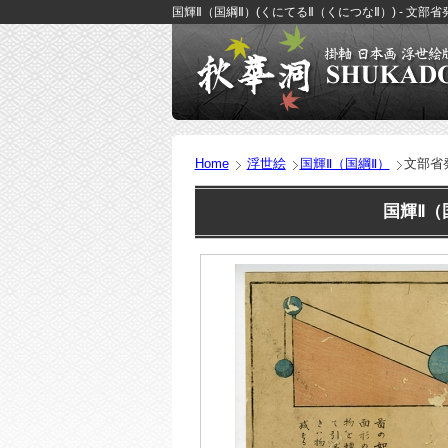
国輝Ⅱ（国綱Ⅱ）(くにてるⅡ（くにつなⅡ）) - 文部省
Home
浮世絵
国輝Ⅱ（国綱Ⅱ）
文部省
国輝Ⅱ（