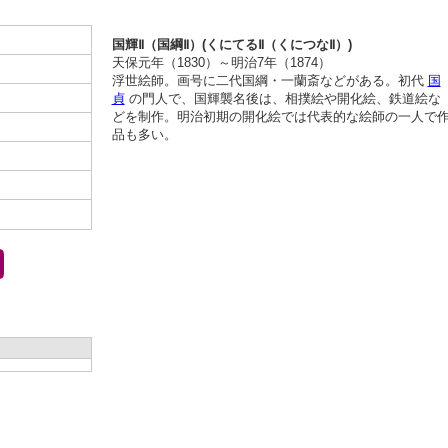
国輝Ⅱ（国綱Ⅱ）(くにてるⅡ（くにつなⅡ）)
天保元年（1830）～明治7年（1874）
浮世絵師。画号に二代国綱・一蘭斎などがある。初代
国
貞
の門人で、国輝襲名後は、相撲絵や開化絵、鉄道絵な
どを制作。明治初期の開化絵では代表的な絵師の一人で
品も多い。