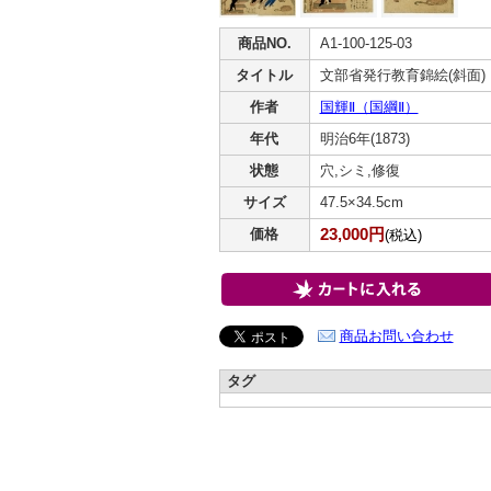
商品NO.
A1-100-125-03
タイトル
文部省発行教育錦絵(斜面)
作者
国輝Ⅱ（国綱Ⅱ）
年代
明治6年(1873)
状態
穴,シミ,修復
サイズ
47.5×34.5cm
23,000円
価格
(税込)
商品お問い合わせ
タグ