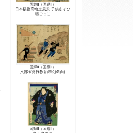
国輝Ⅱ（国綱Ⅱ）
日本橋従高輪之風景 子供あそび
纏ごっこ
国輝Ⅱ（国綱Ⅱ）
文部省発行教育錦絵(斜面)
国輝Ⅱ（国綱Ⅱ）