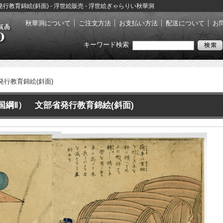
発行教育錦絵(斜面) - 浮世絵販売 - 浮世絵ぎゃらりい秋華洞
秋華洞について
ご注文方法
お支払い方法
配送について
お
キーワード検索
発行教育錦絵(斜面)
国綱Ⅱ） 文部省発行教育錦絵(斜面)