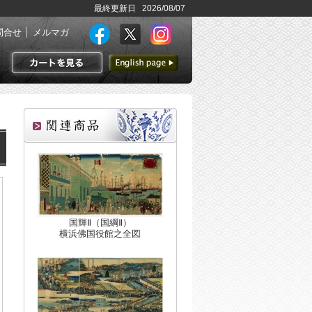
最終更新日 2026/08/07
問合せ
メルマガ
英語ページへ
カートを見る
国輝Ⅱ（国綱Ⅱ）
横浜佛国役館之全図