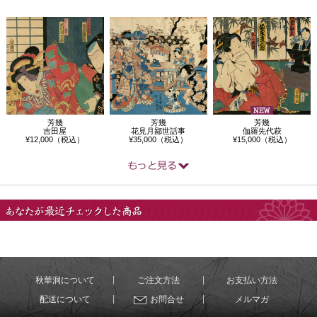
芳幾
芳幾
芳幾
吉田屋
花見月鄙世話事
伽羅先代萩
¥12,000（税込）
¥35,000（税込）
¥15,000（税込）
あなたが最近チェック
した商品
秋華洞について
ご注文方法
お支払い方法
配送について
お問合せ
メルマガ