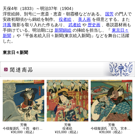
天保4年（1833）～明治37年（1904）
浮世絵師。別号に一恵斎・恵斎・朝霞楼などがある。
国芳
の門人で
安政初期頃から錦絵を制作。
役者絵
、
美人画
を得意とする。また
洋風
陰影を取り入れた作もあり、
武者絵
や
歴史画
、巷説題材画も
手掛けている。明治期には
新聞錦絵
の挿絵を担当し、『
東京日々
新聞
』や『平仮名絵入日々新聞(東京絵入新聞)』などを舞台に活躍
した。
東京日々新聞
関連商品
芳幾
芳幾
芳幾
今様擬源氏 十四 修行者合邦
今様擬源氏 廿九 宮本無三四政名 笠原翁
役者絵
¥30,000（税込）
¥39,000（税込）
¥15,000（税込）