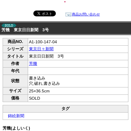
●
商品お問い合わせ
芳幾 東京日日新聞 3号
商品NO.
A1-100-147-04
シリーズ
東京日々新聞
タイトル
東京日日新聞 3号
作者
芳幾
年代
書き込み
状態
穴,破れ,書き込み
サイズ
25×36.5cm
価格
SOLD
タグ
錦絵新聞
芳幾(よしいく)