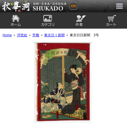
EN
秋華洞 SHUKADO 掛軸・日本画・浮世
絵版画
ホーム
カテゴリ
絵師
カート
Home
＞
浮世絵
＞
芳幾
＞
東京日々新聞
＞ 東京日日新聞 3号