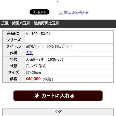
●
商品お問い合わせ
広重 諸国六玉川 陸奥野田之玉川
商品NO.
A1-100-153-04
シリーズ
タイトル
諸国六玉川 陸奥野田之玉川
作者
広重
年代
天保6－7年（1835-36）
状態
穴,シワ,修復
サイズ
37×25cm
価格
¥40,000
（税込）
タグ