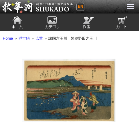
EN
秋華洞 SHUKADO 掛軸・日本画・浮世
絵版画
ホーム
カテゴリ
絵師
カート
Home
＞
浮世絵
＞
広重
＞ 諸国六玉川 陸奥野田之玉川