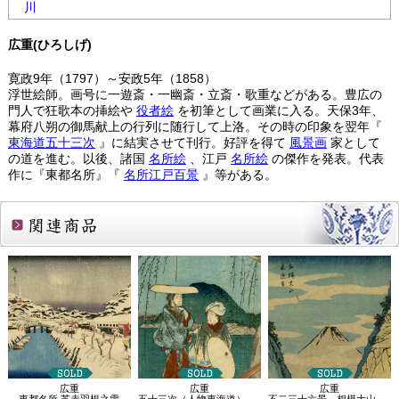
川
広重(ひろしげ)
寛政9年（1797）～安政5年（1858）
浮世絵師。画号に一遊斎・一幽斎・立斎・歌重などがある。豊広の
門人で狂歌本の挿絵や
役者絵
を初筆として画業に入る。天保3年、
幕府八朔の御馬献上の行列に随行して上洛。その時の印象を翌年『
東海道五十三次
』に結実させて刊行。好評を得て
風景画
家として
の道を進む。以後、諸国
名所絵
、江戸
名所絵
の傑作を発表。代表
作に『東都名所』『
名所江戸百景
』等がある。
関連商品
広重
広重
広重
東都名所 芝赤羽根之雪
五十三次（人物東海道） 平塚
不二三十六景 相模大山来迎谷