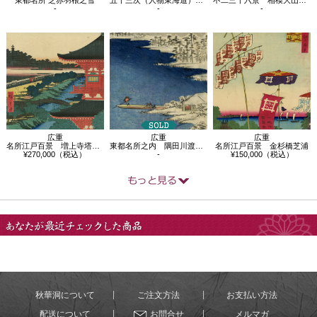
-
-
-
広重
広重
広重
名所江戸百景 増上寺塔赤羽根
東都名所之内 隅田川渡場雪晴之図
名所江戸百景 金杉橋芝浦
¥270,000（税込）
-
¥150,000（税込）
あなたが最近チェック
した商品
秋華洞について
ご注文方法
お支払い方法
配送について
お問合せ
メルマガ