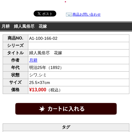
●
商品お問い合わせ
月耕 婦人風俗尽 花嫁
商品NO.
A1-100-166-02
シリーズ
タイトル
婦人風俗尽 花嫁
作者
月耕
年代
明治25年（1892）
状態
シワ,シミ
サイズ
25.5×37cm
価格
¥13,000
（税込）
タグ