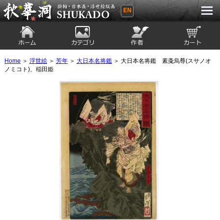
EN
秋華洞 SHUKADO 掛軸・日本画・浮世
絵版画
ホーム
カテゴリ
絵師
カート
Home
＞
浮世絵
＞
芳年
＞
大日本名将鑑
＞ 大日本名将鑑 素戔烏尊(スサノオ
ノミコト)、稲田姫