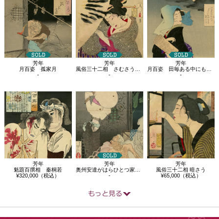
芳年
芳年
芳年
月百姿 孤家月
風俗三十二相 さむさう 天保年間 深川…
月百姿 田毎ある中にもつらき辻君の か…
-
-
-
芳年
芳年
芳年
魁題百撰相 秦桐若
奥州安達がはらひとつ家の図
風俗三十二相 暗さう
¥320,000（税込）
-
¥65,000（税込）