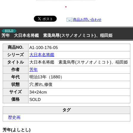
●
商品お問い合わせ
芳年 大日本名将鑑 素戔烏尊(スサノオノミコト)、稲田姫
商品NO.
A1-100-176-05
シリーズ
大日本名将鑑
タイトル
大日本名将鑑 素戔烏尊(スサノオノミコト)、稲田姫
作者
芳年
年代
明治13年（1880）
状態
穴,擦れ,修復
サイズ
34×24cm
価格
SOLD
タグ
歴史画
芳年(よしとし)