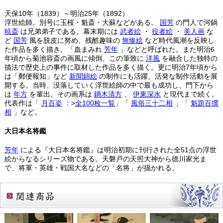
天保10年（1839）～明治25年（1892）
浮世絵師。別号に玉桜・魁斎・大蘇などがある。
国芳
の門人で河鍋
暁斎
は兄弟弟子である。幕末期には
武者絵
・
役者絵
・
美人画
な
ど
国芳
風を脱皮に努め、残酷趣味の
無惨絵
など時代風潮を反映し
た作品を多く描き、「血まみれ
芳年
」などと呼ばれた。また明治6
年頃から菊池容斎の画風に傾倒、この筆致に
洋風
を融合した独特の
描法で歴史上の事件に取材した作品を多く描く。更に明治7年頃から
は「郵便報知」など
新聞錦絵
の制作にも活躍。活発な制作活動を展
開する。当時、没落していく浮世絵師の中で最も成功し、門下から
は
年方
を輩出。その画系は
鏑木清方
、
伊東深水
と現代まで続く。
代表作は「
月百姿
：>
全100枚一覧
」「
風俗三十二相
」「
魁題百撰
相
」など。
大日本名将鑑
芳年
による『大日本名将鑑』は明治初期に刊行された全51点の浮世
絵からなるシリーズ物である。天磐戸の天照大神から徳川家光ま
で、将軍・英雄・戦国大名などの「名将」が描かれる。
関連商品