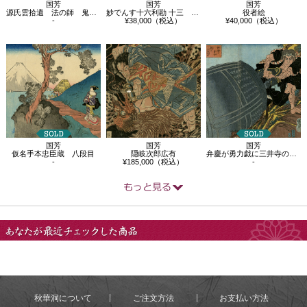
国芳
国芳
国芳
源氏雲拾遺 法の師 鬼若丸 遺四
妙でんす十六利勘 十三 小利大損者
役者絵
-
¥38,000（税込）
¥40,000（税込）
国芳
国芳
国芳
弁慶が勇力戯に三井寺の梵鐘を叡山へ引揚…
仮名手本忠臣蔵 八段目
隠岐次郎広有
-
-
¥185,000（税込）
あなたが最近チェック
した商品
秋華洞について
ご注文方法
お支払い方法