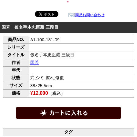
●
商品お問い合わせ
国芳 仮名手本忠臣蔵 三段目
商品NO.
A1-100-181-09
シリーズ
タイトル
仮名手本忠臣蔵 三段目
作者
国芳
年代
状態
穴,シミ,擦れ,修復
サイズ
38×25.5cm
価格
¥12,000
（税込）
タグ