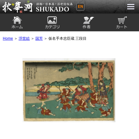
EN
秋華洞 SHUKADO 掛軸・日本画・浮世
絵版画
ホーム
カテゴリ
絵師
カート
Home
＞
浮世絵
＞
国芳
＞ 仮名手本忠臣蔵 三段目