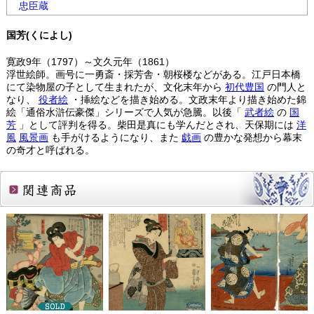
忠臣蔵
国芳(くによし)
寛政9年（1797）～文久元年（1861）
浮世絵師。画号に一勇斎・採芳舎・朝桜楼などがある。江戸日本橋
にて染物屋の子として生まれたが、文化末年から
初代豊国
の門人と
なり、
役者絵
・挿絵などを描き始める。文政末年より描き始めた錦
絵「通俗水滸伝豪傑」シリーズで人気が急騰。以後「
武者絵
の
国
芳
」として評判を得る。柴田是真にも学んだとされ、天保期には
洋
風
風景画
も手がけるようになり、また
戯画
の豊かな発想から幕末
の奇才と呼ばれる。
関連商品