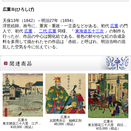
広重Ⅲ(ひろしげ)
天保13年（1842）～明治27年（1894）
浮世絵師。画号に、重寅・重政・一立斎などがある。初代
広重
の門
人で、初代
広重
、
二代
広重
同様、『
東海道五十三次
』の制作も
行ったが、作品の中心は開化絵である。発色の鮮やかな紅の合成染
料を多用して描かれたその作品は「赤絵」と呼ばれ、明治当時の混
乱した空気を今に伝えている。
関連商品
広重Ⅲ
広重Ⅲ
太閤秀吉公 福嶋正則
広重Ⅲ
東京開花三十六景 江戸橋駅逓寮図、竹橋…
¥8,000（税込）
東京開花三十六景 四日市郵便役所
¥18,000（税込）
¥15,000（税込）