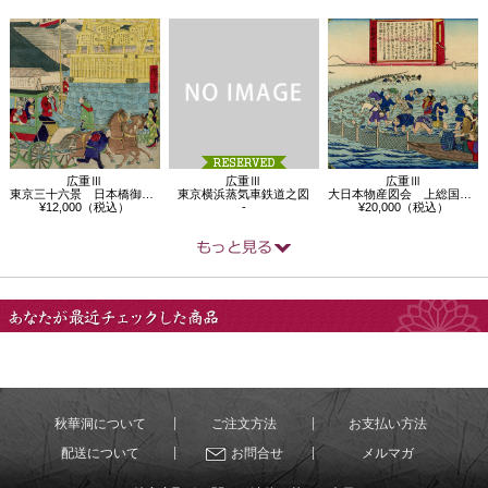
広重Ⅲ
広重Ⅲ
広重Ⅲ
東京三十六景 日本橋御高礼
東京横浜蒸気車鉄道之図
大日本物産図会 上総国 九十九里鰮漁之…
¥12,000（税込）
-
¥20,000（税込）
あなたが最近チェック
した商品
秋華洞について
ご注文方法
お支払い方法
配送について
お問合せ
メルマガ