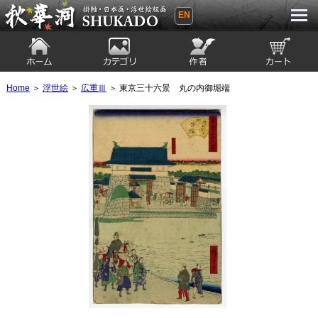
EN
秋華洞 SHUKADO 掛軸・日本画・浮世
絵版画
ホーム
カテゴリ
絵師
カート
Home
＞
浮世絵
＞
広重Ⅲ
＞ 東京三十六景 丸の内御堀端