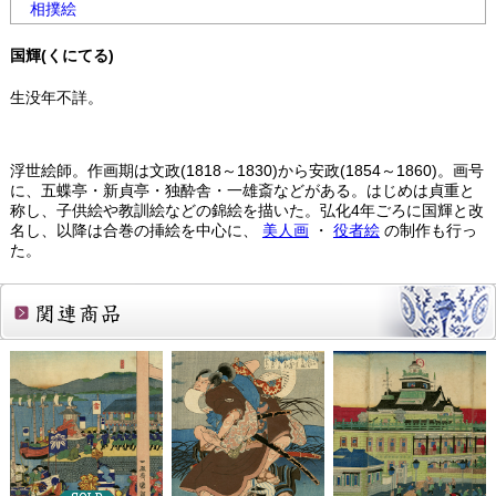
相撲絵
国輝(くにてる)
生没年不詳。
浮世絵師。作画期は文政(1818～1830)から安政(1854～1860)。画号
に、五蝶亭・新貞亭・独酔舎・一雄斎などがある。はじめは貞重と
称し、子供絵や教訓絵などの錦絵を描いた。弘化4年ごろに国輝と改
名し、以降は合巻の挿絵を中心に、
美人画
・
役者絵
の制作も行っ
た。
関連商品