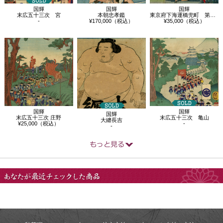
国輝
国輝
国輝
末広五十三次 宮
本朝忠孝鑑
東京府下海運橋兜町 第壱国立銀行五階造…
-
¥170,000（税込）
¥35,000（税込）
国輝
国輝
国輝
末広五十三次 庄野
末広五十三次 亀山
大纏長吉
¥25,000（税込）
-
-
あなたが最近チェック
した商品