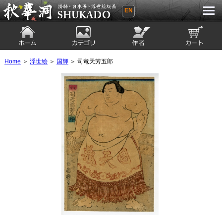
EN
秋華洞 SHUKADO 掛軸・日本画・浮世
絵版画
ホーム
カテゴリ
絵師
カート
Home
＞
浮世絵
＞
国輝
＞ 司竜天芳五郎