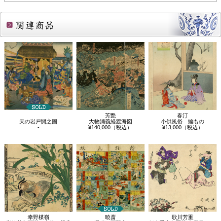
関連商品
芳艶
春汀
天の岩戸開之圖
大物浦義経渡海図
小供風俗 編もの
-
¥140,000（税込）
¥13,000（税込）
幸野楳嶺
暁斎
歌川芳重