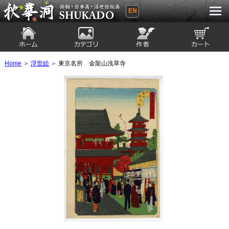
EN
秋華洞 SHUKADO 掛軸・日本画・浮世
絵版画
ホーム
カテゴリ
絵師
カート
Home
＞
浮世絵
＞ 東京名所 金龍山浅草寺