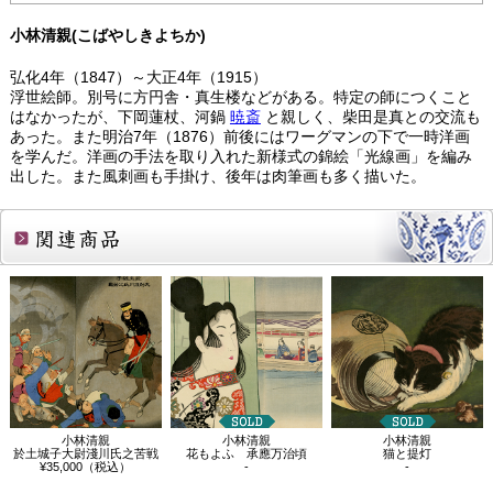
小林清親(こばやしきよちか)
弘化4年（1847）～大正4年（1915）
浮世絵師。別号に方円舎・真生楼などがある。特定の師につくこと
はなかったが、下岡蓮杖、河鍋
暁斎
と親しく、柴田是真との交流も
あった。また明治7年（1876）前後にはワーグマンの下で一時洋画
を学んだ。洋画の手法を取り入れた新様式の錦絵「光線画」を編み
出した。また風刺画も手掛け、後年は肉筆画も多く描いた。
関連商品
小林清親
小林清親
小林清親
於土城子大尉淺川氏之苦戦
花もよふ 承應万治頃
猫と提灯
¥35,000（税込）
-
-