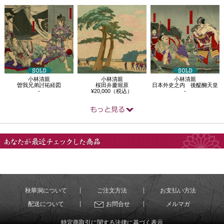
小林清親
小林清親
小林清親
曽我兄弟討祐経図
桜田弁慶堀原
日本外史之内 後醍醐天皇
-
¥20,000（税込）
-
あなたが最近チェック
した商品
秋華洞について
ご注文方法
お支払い方法
配送について
お問合せ
メルマガ
特定商取引に関する法律に基づく表示