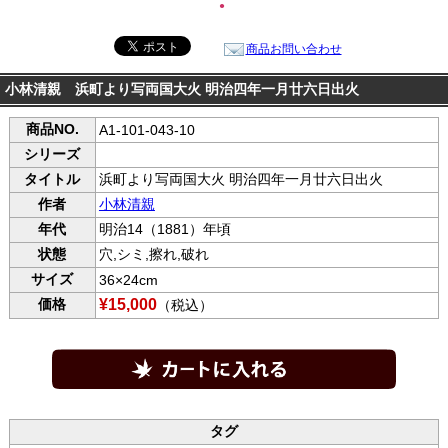
●
商品お問い合わせ
小林清親 浜町より写両国大火 明治四年一月廿六日出火
商品NO.
A1-101-043-10
シリーズ
タイトル
浜町より写両国大火 明治四年一月廿六日出火
作者
小林清親
年代
明治14（1881）年頃
状態
穴,シミ,擦れ,破れ
サイズ
36×24cm
価格
¥15,000
（税込）
タグ