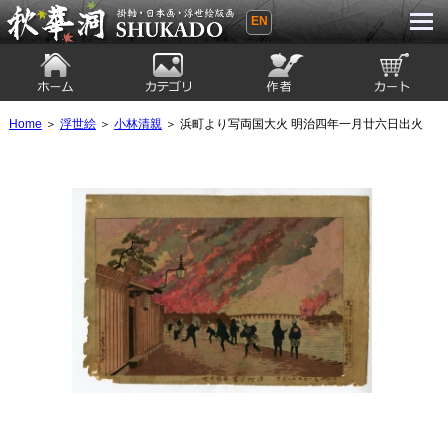
EN
秋華洞 SHUKADO 掛軸・日本画・浮世
絵版画
ホーム
カテゴリ
絵師
カート
Home
＞
浮世絵
＞
小林清親
＞ 浜町より写両国大火 明治四年一月廿六日出火