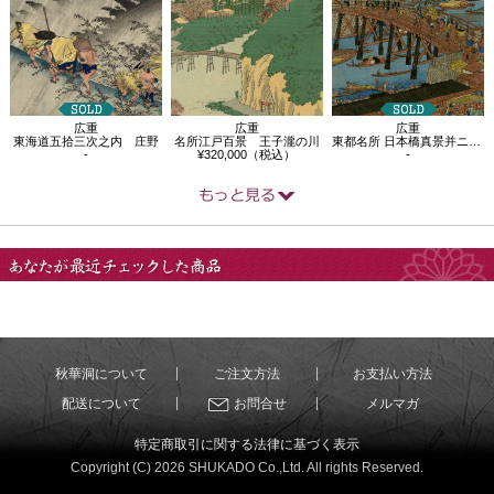
広重
広重
広重
東海道五拾三次之内 庄野
名所江戸百景 王子瀧の川
東都名所 日本橋真景并ニ魚市全図
-
¥320,000（税込）
-
あなたが最近チェック
した商品
秋華洞について
ご注文方法
お支払い方法
配送について
お問合せ
メルマガ
特定商取引に関する法律に基づく表示
Copyright (C) 2026 SHUKADO Co.,Ltd. All rights Reserved.