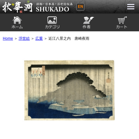
EN
秋華洞 SHUKADO 掛軸・日本画・浮世
絵版画
ホーム
カテゴリ
絵師
カート
Home
＞
浮世絵
＞
広重
＞ 近江八景之内 唐崎夜雨