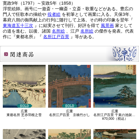
寛政9年（1797）～安政5年（1858）
浮世絵師。画号に一遊斎・一幽斎・立斎・歌重などがある。豊広の
門人で狂歌本の挿絵や
役者絵
を初筆として画業に入る。天保3年、
幕府八朔の御馬献上の行列に随行して上洛。その時の印象を翌年『
東海道五十三次
』に結実させて刊行。好評を得て
風景画
家として
の道を進む。以後、諸国
名所絵
、江戸
名所絵
の傑作を発表。代表
作に『東都名所』『
名所江戸百景
』等がある。
関連商品
広重
広重
広重
東都名所 芝赤羽根之雪
名所江戸百景 京橋竹がし
名所江戸百景 千束の池袈裟懸松
-
-
¥70,000（税込）