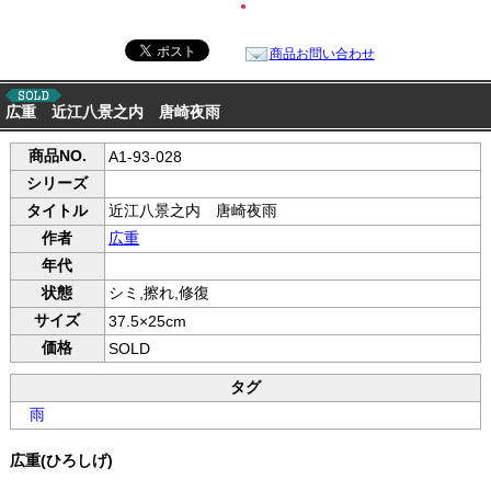
●
商品お問い合わせ
広重 近江八景之内 唐崎夜雨
商品NO.
A1-93-028
シリーズ
タイトル
近江八景之内 唐崎夜雨
作者
広重
年代
状態
シミ,擦れ,修復
サイズ
37.5×25cm
価格
SOLD
タグ
雨
広重(ひろしげ)