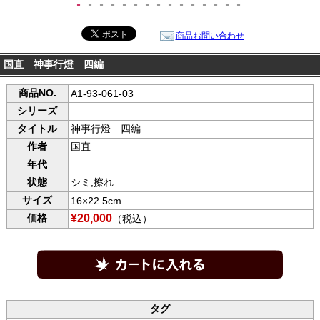
●
●
●
●
●
●
●
●
●
●
●
●
●
●
●
商品お問い合わせ
国直 神事行燈 四編
商品NO.
A1-93-061-03
シリーズ
タイトル
神事行燈 四編
作者
国直
年代
状態
シミ,擦れ
サイズ
16×22.5cm
価格
¥20,000
（税込）
タグ