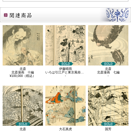
関連商品
北斎
伊藤晴雨
北斎
北斎漫画 十編
いろは引江戸と東京風俗野史 巻の五
北斎漫画 七編
¥100,000（税込）
-
-
北斎
大石真虎
国芳