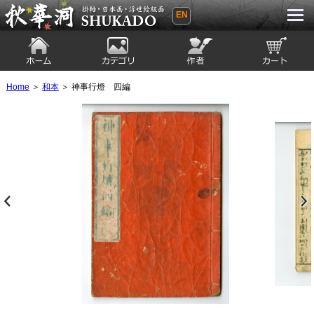
EN
秋華洞 SHUKADO 掛軸・日本画・浮世
絵版画
ホーム
カテゴリ
絵師
カート
Home
＞
和本
＞ 神事行燈 四編