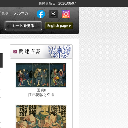
最終更新日 2026/08/07
問合せ
メルマガ
英語ページへ
カートを見る
国貞Ⅱ
江戸花廓之立退