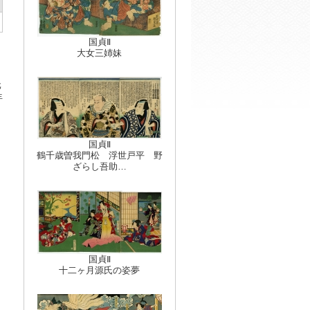
国貞Ⅱ
大女三姉妹
元
年
国貞Ⅱ
鶴千歳曽我門松 浮世戸平 野
ざらし吾助…
国貞Ⅱ
十二ヶ月源氏の姿夢