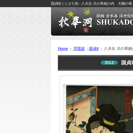
国貞Ⅱ(くにさだⅡ) - 八犬伝 犬の草紙の内 大輔の母
Home
浮世絵
国貞Ⅱ
八犬伝 犬の草紙
国貞