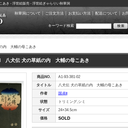
こあき - 浮世絵販売 - 浮世絵ぎゃらりい秋華洞
秋華洞について
ご注文方法
お支払い方法
配送について
お
キーワード検索
の内 大輔の母こあき
Ⅱ 八犬伝 犬の草紙の内 大輔の母こあき
商品NO.
A1-93-381-02
タイトル
八犬伝 犬の草紙の内 大輔の母こあき
作者
国貞Ⅱ
状態
トリミング,シミ
サイズ
24×34.5cm
SOLD
価格