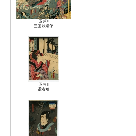
国貞Ⅱ
三国妖婦伝
国貞Ⅱ
役者絵