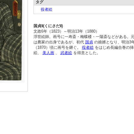
タグ
役者絵
国貞Ⅱ(くにさだⅡ)
文政6年（1823）～明治13年（1880）
浮世絵師。画号に一寿斎・梅蝶楼・一陽斎などがある。
は農家の出身であるが、初代
国貞
の娘婿となり、明治3
（1870）頃に画号を継ぐ。
役者絵
をはじめ長編合巻の挿
絵、
美人画
、
武者絵
を得意とした。