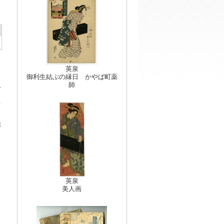
英泉
御利生結ぶの縁日 かやば町薬
師
分
、
て
絵
英泉
美人画