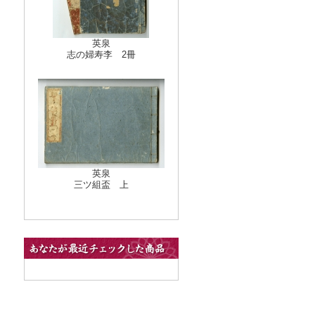
英泉
志の婦寿李 2冊
英泉
三ツ組盃 上