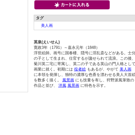
タグ
美人画
英泉(えいせん)
寛政3年（1791）～嘉永元年（1848）
浮世絵師。画号に国春楼、隠号に淫乱斎などがある。士
の子として生まれ、仕官するが讒せられて流浪。この後
菊川英二宅に寄寓し、英二の子である英山の門人格とし
画業に就く。初期には
役者絵
もあるが、やがて
美人画
に本領を発揮し、独特の濃厚な色香を漂わせる美人大首
を数多く描く。
風景画
にも技量を有し、狩野派風筆致の
作品と並び、
洋風
風景画
に特色を示す。