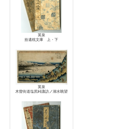
英泉
拾遺枕文庫 上・下
英泉
木曽街道塩尻峠諏訪ノ湖水眺望