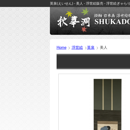
英泉(えいせん) - 美人 - 浮世絵販売 - 浮世絵ぎゃ
Home
浮世絵
英泉
美人