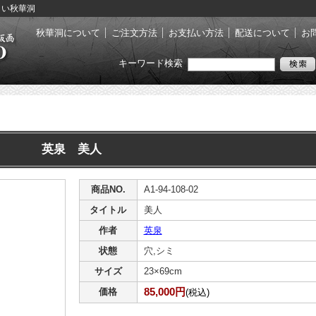
らりい秋華洞
秋華洞について
ご注文方法
お支払い方法
配送について
お
キーワード検索
英泉 美人
商品NO.
A1-94-108-02
タイトル
美人
作者
英泉
状態
穴,シミ
サイズ
23×69cm
85,000円
価格
(税込)