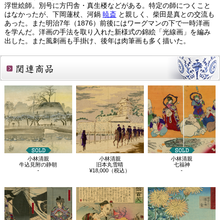
浮世絵師。別号に方円舎・真生楼などがある。特定の師につくこと
はなかったが、下岡蓮杖、河鍋
暁斎
と親しく、柴田是真との交流も
あった。また明治7年（1876）前後にはワーグマンの下で一時洋画
を学んだ。洋画の手法を取り入れた新様式の錦絵「光線画」を編み
出した。また風刺画も手掛け、後年は肉筆画も多く描いた。
関連商品
小林清親
小林清親
小林清親
牛込見附の静朝
旧本丸雪晴
七福神
-
¥18,000（税込）
-