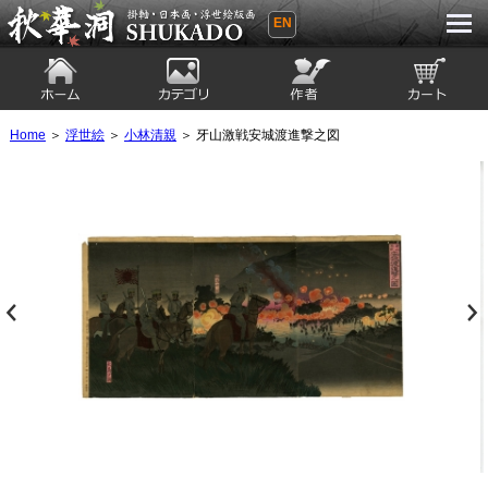
EN
秋華洞 SHUKADO 掛軸・日本画・浮世
絵版画
ホーム
カテゴリ
絵師
カート
Home
＞
浮世絵
＞
小林清親
＞ 牙山激戦安城渡進撃之図