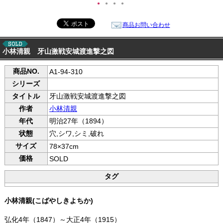
●
●
●
●
商品お問い合わせ
小林清親 牙山激戦安城渡進撃之図
商品NO.
A1-94-310
シリーズ
タイトル
牙山激戦安城渡進撃之図
作者
小林清親
年代
明治27年（1894）
状態
穴,シワ,シミ,破れ
サイズ
78×37cm
価格
SOLD
タグ
小林清親(こばやしきよちか)
弘化4年（1847）～大正4年（1915）