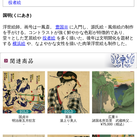
役者絵
国明(くにあき)
浮世絵師。画号は一鳳斎。
豊国Ⅲ
に入門し、源氏絵・風俗絵の制作
を手がける。コントラストが強く鮮やかな色彩が特徴的であり、
堂々とした芝居絵や
役者絵
を多く描いた。後年は文明開化を題材と
する
横浜絵
や、なよやかな女性を描いた肉筆浮世絵も制作した。
関連商品
国貞Ⅲ
英泉
広重Ⅱ
明治座五月狂言
湯上り美人
諸国名所百景 武蔵秩父山中
-
-
¥75,000（税込）