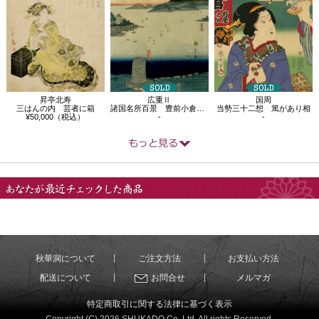
昇亭北寿
広重Ⅱ
国周
三はんの内 芸者に箱
諸国名所百景 豊前小倉瀬海岸景
当勢三十二想 篤があり相
¥50,000（税込）
-
-
あなたが最近チェック
した商品
秋華洞について
ご注文方法
お支払い方法
配送について
お問合せ
メルマガ
特定商取引に関する法律に基づく表示