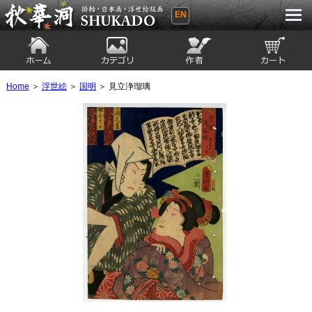
EN
秋華洞 SHUKADO 掛軸・日本画・浮世
絵版画
ホーム
カテゴリ
絵師
カート
Home
＞
浮世絵
＞
国明
＞ 見立浄瑠璃