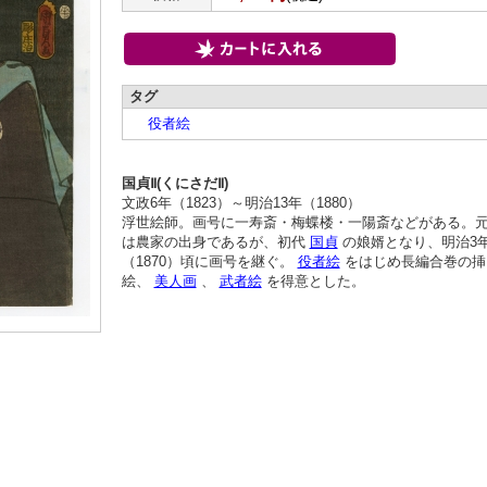
タグ
役者絵
国貞Ⅱ(くにさだⅡ)
文政6年（1823）～明治13年（1880）
浮世絵師。画号に一寿斎・梅蝶楼・一陽斎などがある。
は農家の出身であるが、初代
国貞
の娘婿となり、明治3
（1870）頃に画号を継ぐ。
役者絵
をはじめ長編合巻の挿
絵、
美人画
、
武者絵
を得意とした。