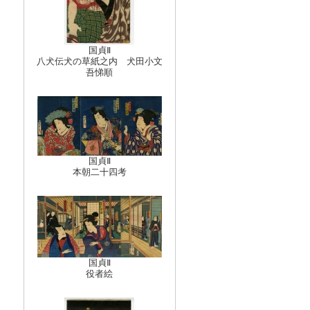
国貞Ⅱ
八犬伝犬の草紙之内 犬田小文
吾悌順
国貞Ⅱ
本朝二十四考
国貞Ⅱ
役者絵