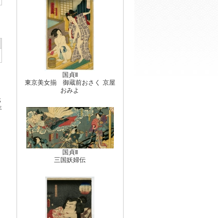
国貞Ⅱ
東京美女揃 御蔵前おさく 京屋
おみよ
元
年
国貞Ⅱ
三国妖婦伝