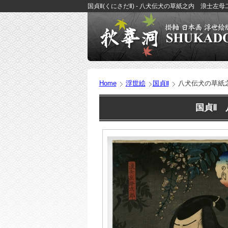
国貞Ⅱ(くにさだⅡ) - 八犬伝犬の草紙之内 浪士左母
Home
浮世絵
国貞Ⅱ
八犬伝犬の草紙
国貞Ⅱ