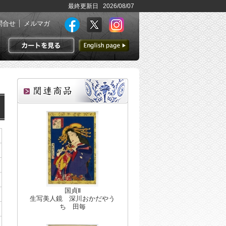
最終更新日 2026/08/07
問合せ
メルマガ
英語ページへ
カートを見る
国貞Ⅱ
生写美人鏡 深川おかだやう
ち 田毎