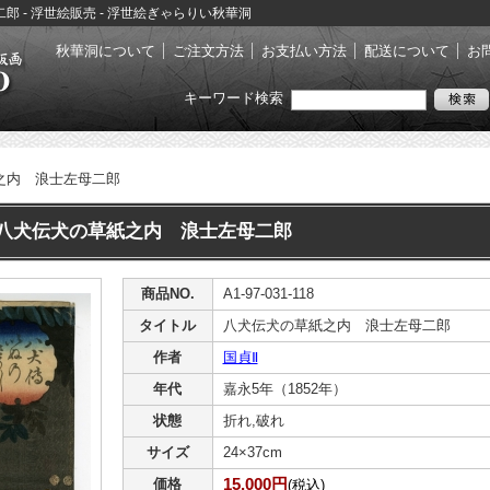
二郎 - 浮世絵販売 - 浮世絵ぎゃらりい秋華洞
秋華洞について
ご注文方法
お支払い方法
配送について
お
キーワード検索
之内 浪士左母二郎
 八犬伝犬の草紙之内 浪士左母二郎
商品NO.
A1-97-031-118
タイトル
八犬伝犬の草紙之内 浪士左母二郎
作者
国貞Ⅱ
年代
嘉永5年（1852年）
状態
折れ,破れ
サイズ
24×37cm
15,000円
価格
(税込)