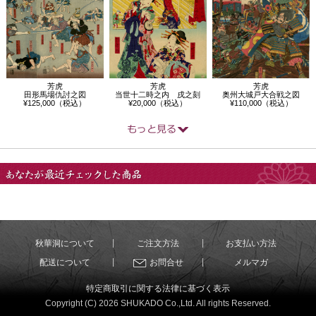
芳虎
芳虎
芳虎
田形馬場仇討之図
当世十二時之内 戌之刻
奥州大城戸大合戦之図
¥125,000（税込）
¥20,000（税込）
¥110,000（税込）
あなたが最近チェック
した商品
秋華洞について
ご注文方法
お支払い方法
配送について
お問合せ
メルマガ
特定商取引に関する法律に基づく表示
Copyright (C) 2026 SHUKADO Co.,Ltd. All rights Reserved.