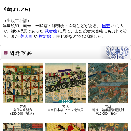
芳虎(よしとら)
（生没年不詳）
浮世絵師。画号に一猛斎・錦朝楼・孟斎などがある。
国芳
の門人
で、師の得意であった
武者絵
に秀で、また役者大首絵にも力作があ
る。また
美人画
や
横浜絵
、開化絵などでも活躍した。
関連商品
芳虎
芳虎
芳虎
宮仕立身雙六
東京日本橋 ハウス之遠景
新版 箱根霊験躄仇討
¥130,000（税込）
-
¥10,000（税込）