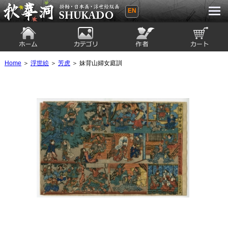
EN
秋華洞 SHUKADO 掛軸・日本画・浮世
絵版画
ホーム
カテゴリ
絵師
カート
Home
＞
浮世絵
＞
芳虎
＞ 妹背山婦女庭訓