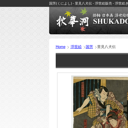
国芳(くによし) - 里見八犬伝 - 浮世絵販売 - 浮
Home
浮世絵
国芳
里見八犬伝