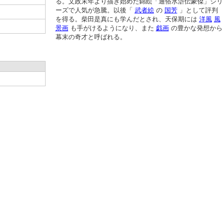
る。文政末年より描き始めた錦絵「通俗水滸伝豪傑」シ
ーズで人気が急騰。以後「
武者絵
の
国芳
」として評判
を得る。柴田是真にも学んだとされ、天保期には
洋風
風
景画
も手がけるようになり、また
戯画
の豊かな発想か
幕末の奇才と呼ばれる。