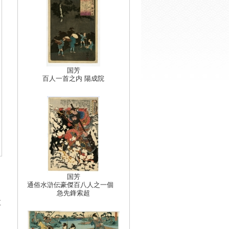
国芳
百人一首之内 陽成院
国芳
通俗水滸伝豪傑百八人之一個
急先鋒索超
江
ら