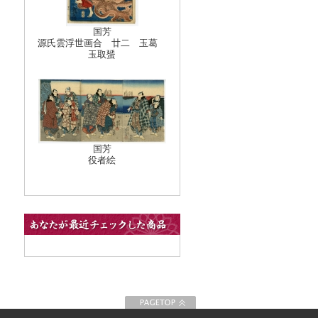
国芳
源氏雲浮世画合 廿二 玉葛
玉取蜑
国芳
役者絵
このページの先