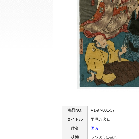
商品NO.
A1-97-031-37
タイトル
里見八犬伝
作者
国芳
状態
シワ,折れ,破れ