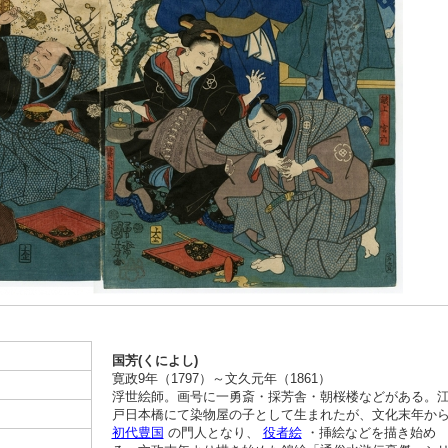
国芳(くによし)
寛政9年（1797）～文久元年（1861）
浮世絵師。画号に一勇斎・採芳舎・朝桜楼などがある。
戸日本橋にて染物屋の子として生まれたが、文化末年か
初代豊国
の門人となり、
役者絵
・挿絵などを描き始め