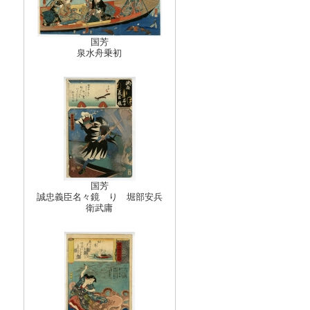
リ
ら
国芳
泉水舟乗初
国芳
誠忠義臣名々鏡 り 堀部安兵
衛武庸