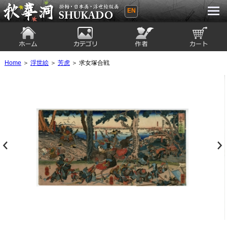
EN
秋華洞 SHUKADO 掛軸・日本画・浮世
絵版画
ホーム
カテゴリ
絵師
カート
Home
＞
浮世絵
＞
芳虎
＞ 求女塚合戦