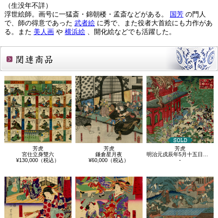
（生没年不詳）
浮世絵師。画号に一猛斎・錦朝楼・孟斎などがある。
国芳
の門人
で、師の得意であった
武者絵
に秀で、また役者大首絵にも力作があ
る。また
美人画
や
横浜絵
、開化絵などでも活躍した。
関連商品
芳虎
芳虎
芳虎
宮仕立身雙六
鎌倉星月夜
明治元戌辰年5月十五日 東台大戦争図
¥130,000（税込）
¥60,000（税込）
-