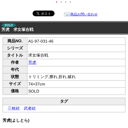
●
●
●
●
商品お問い合わせ
芳虎 求女塚合戦
商品NO.
A1-97-031-46
シリーズ
タイトル
求女塚合戦
作者
芳虎
年代
状態
トリミング,擦れ,折れ,破れ
サイズ
74×37cm
価格
SOLD
タグ
三枚続
武者絵
芳虎(よしとら)