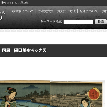
- 浮世絵ぎゃらりい秋華洞
秋華洞について
ご注文方法
お支払い方法
配送について
お
キーワード検索
国周 隅田川夜渉シ之図