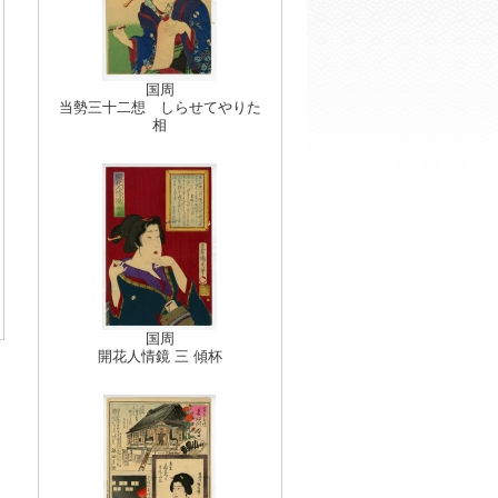
国周
当勢三十二想 しらせてやりた
相
国周
開花人情鏡 三 傾杯