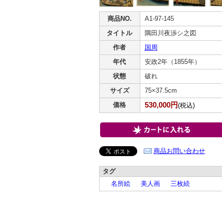
商品NO.
A1-97-145
タイトル
隅田川夜渉シ之図
作者
国周
年代
安政2年（1855年）
状態
破れ
サイズ
75×37.5cm
530,000円
価格
(税込)
商品お問い合わせ
タグ
名所絵
美人画
三枚続