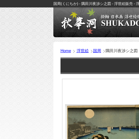
国周(くにちか) - 隅田川夜渉シ之図 - 浮世絵販売 
Home
浮世絵
国周
隅田川夜渉シ之図