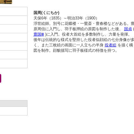
国周(くにちか)
天保6年（1835）～明治33年（1900）
浮世絵師。別号に花蝶楼・一鶯斎・豊春楼などがある。
原周信に入門し、羽子板押絵の原図を制作した後、
国貞
豊国Ⅲ
)に入門。役者大首絵を多数制作し、力量を発揮。
後年は伝統的な様式を堅持した役者似顔絵の七分身像が
く、また三枚続の画面に一人立ちの半身
役者絵
を描く構
図を制作。顔貌描写に羽子板様式の特徴を持つ。