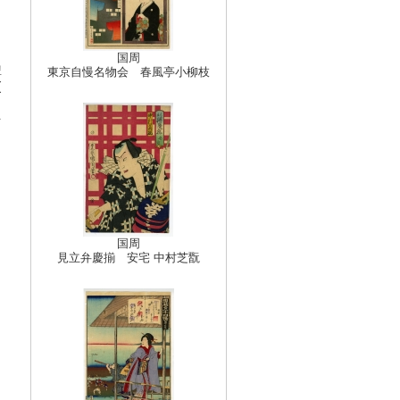
国周
豊
東京自慢名物会 春風亭小柳枝
(
多
国周
見立弁慶揃 安宅 中村芝翫