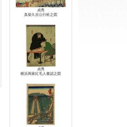
貞秀
真柴久吉公行粧之図
貞秀
横浜商家紅毛人書認之図