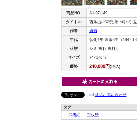
商品NO.
A1-97-149
タイトル
西条山の軍勢川中嶋へ引返
作者
貞秀
年代
弘化4年-嘉永5年（1847-1
状態
シミ,擦れ,裏打ち
サイズ
74×37cm
240,000円
価格
(税込)
商品お問い合わせ
タグ
武者絵
三枚続