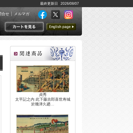
最終更新日 2026/08/07
問合せ
メルマガ
英語ページへ
カートを見る
貞秀
太平記之内 此下藤吉郎喜世寿城
於幾津久廼…