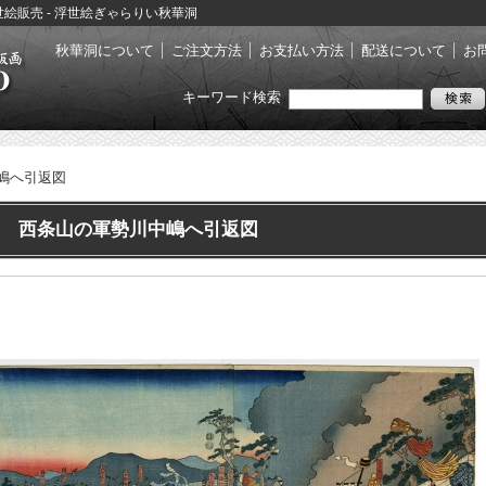
浮世絵販売 - 浮世絵ぎゃらりい秋華洞
秋華洞について
ご注文方法
お支払い方法
配送について
お
キーワード検索
嶋へ引返図
 西条山の軍勢川中嶋へ引返図