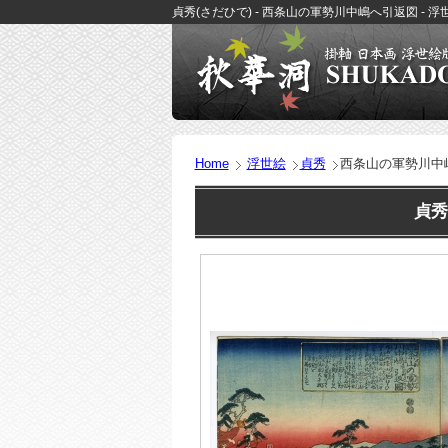
貞秀(さだひで) - 西条山の軍勢川中嶋へ引返図 - 
Home
浮世絵
貞秀
西条山の軍勢川中
貞秀