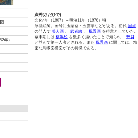
貞秀(さだひで)
文化4年（1807）～明治11年（1878）頃
図
浮世絵師。画号に玉蘭斎・五雲亭などがある。初代
国貞
の門人で
美人画
、
武者絵
、
風景画
を得意としていた。
幕末期には
横浜絵
を数多く描いたことで知られ、
芳員
852年）
と並んで第一人者とされる。また
風景画
に関しては、精
密な鳥瞰図構図がその特徴である。