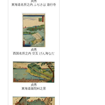
貞秀
東海道名所之内 ふぢさは 遊行寺
貞秀
西国名所之内 廿五 げん海なだ
貞秀
東海道薩陀峠之景