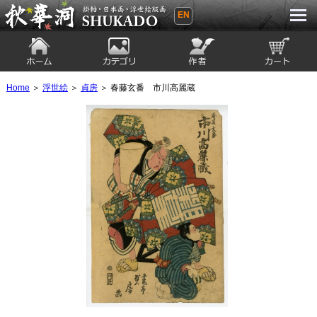
EN
秋華洞 SHUKADO 掛軸・日本画・浮世
絵版画
ホーム
カテゴリ
絵師
カート
Home
＞
浮世絵
＞
貞房
＞ 春藤玄番 市川高麗蔵