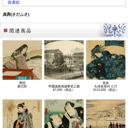
役者絵
貞房(さだふさ)
関連商品
豊国
英泉
紫式部
帝國議會假議事堂之圖
丸海老屋内 江川
-
¥7,000（税込）
¥110,000（税込）