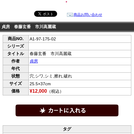
●
商品お問い合わせ
貞房 春藤玄番 市川高麗蔵
商品NO.
A1-97-175-02
シリーズ
タイトル
春藤玄番 市川高麗蔵
作者
貞房
年代
状態
穴,シワ,シミ,擦れ,破れ
サイズ
25.5×37cm
価格
¥12,000
（税込）
タグ