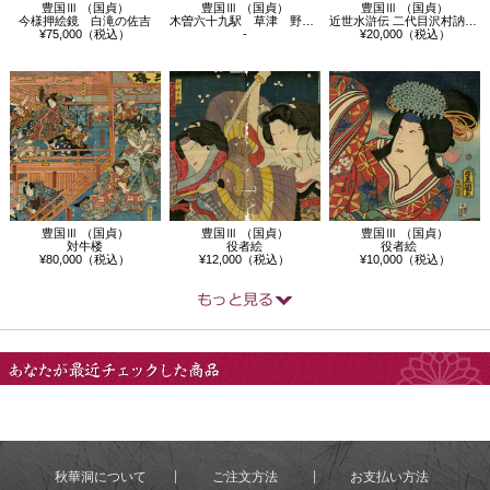
豊国Ⅲ （国貞）
豊国Ⅲ （国貞）
豊国Ⅲ （国貞）
今様押絵鏡 白滝の佐吉
木曽六十九駅 草津 野路玉川 清玄尼
近世水滸伝 二代目沢村訥升 井岡の捨五郎
¥75,000（税込）
-
¥20,000（税込）
豊国Ⅲ （国貞）
豊国Ⅲ （国貞）
豊国Ⅲ （国貞）
対牛楼
役者絵
役者絵
¥80,000（税込）
¥12,000（税込）
¥10,000（税込）
あなたが最近チェック
した商品
秋華洞について
ご注文方法
お支払い方法