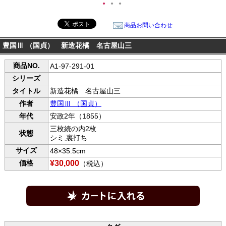
●
●
●
商品お問い合わせ
豊国Ⅲ （国貞） 新造花橘 名古屋山三
商品NO.
A1-97-291-01
シリーズ
タイトル
新造花橘 名古屋山三
作者
豊国Ⅲ （国貞）
年代
安政2年（1855）
三枚続の内2枚
状態
シミ,裏打ち
サイズ
48×35.5cm
価格
¥30,000
（税込）