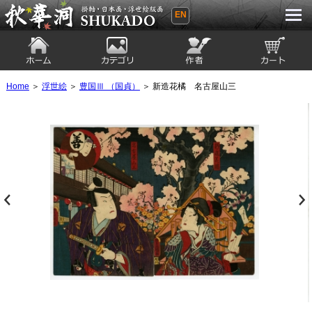
EN
秋華洞 SHUKADO 掛軸・日本画・浮世
絵版画
ホーム
カテゴリ
絵師
カート
Home
＞
浮世絵
＞
豊国Ⅲ （国貞）
＞ 新造花橘 名古屋山三