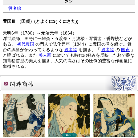
タグ
役者絵
豊国Ⅲ （国貞）(とよくに3( くにさだ))
天明6年（1786）～元治元年（1864）
浮世絵師。画号に一雄斎・五渡亭・月波楼・琴雷舎・香蝶楼などが
ある。
初代豊国
の門人で弘化元年（1844）に豊国の号を継ぐ。舞
台の興奮が伝わってくるような
役者絵
を描き、「
役者絵
の
国貞
」
と呼ばれる。また
美人画
に於いても時代の好みを反映した粋で艶な
猫背猪首型の美人を描き、人気の高さはその圧倒的豊富な作画量に
象徴される。
関連商品