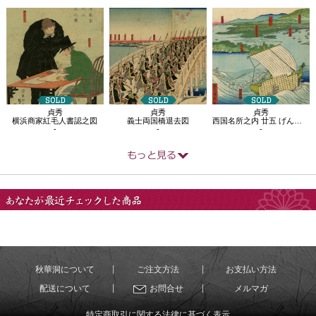
貞秀
貞秀
貞秀
横浜商家紅毛人書認之図
義士両国橋退去図
西国名所之内 廿五 げん海なだ
-
-
-
あなたが最近チェック
した商品
秋華洞について
ご注文方法
お支払い方法
配送について
お問合せ
メルマガ
特定商取引に関する法律に基づく表示