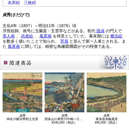
名所絵
三枚続
貞秀(さだひで)
文化4年（1807）～明治11年（1878）頃
浮世絵師。画号に玉蘭斎・五雲亭などがある。初代
国貞
の門人で
美人画
、
武者絵
、
風景画
を得意としていた。幕末期には
横浜絵
を数多く描いたことで知られ、
芳員
と並んで第一人者とされる。ま
た
風景画
に関しては、精密な鳥瞰図構図がその特徴である。
関連商品
貞秀
貞秀
貞秀
神名川横浜華郭之光景
西条山の軍勢川中嶋へ引返図
東海道高輪風景
-
¥240,000（税込）
¥95,000（税込）