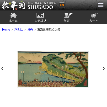
EN
秋華洞 SHUKADO 掛軸・日本画・浮世
絵版画
ホーム
カテゴリ
絵師
カート
Home
＞
浮世絵
＞
貞秀
＞ 東海道薩陀峠之景