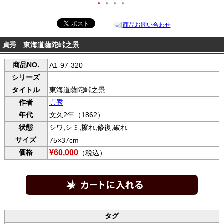
●
●
●
●
商品お問い合わせ
貞秀 東海道薩陀峠之景
商品NO.
A1-97-320
シリーズ
タイトル
東海道薩陀峠之景
作者
貞秀
年代
文久2年（1862）
状態
シワ,シミ,擦れ,修復,破れ
サイズ
75×37cm
価格
¥60,000
（税込）
タグ