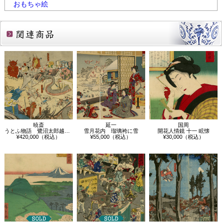
おもちゃ絵
関連商品
暁斎
延一
国周
うとふ物語 鷺沼太郎越中立山にて地獄を…
雪月花内 瑠璃袴に雪
開花人情鏡 十一 眩懐
¥420,000（税込）
¥55,000（税込）
¥30,000（税込）