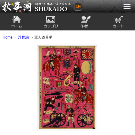
EN
秋華洞 SHUKADO 掛軸・日本画・浮世
絵版画
ホーム
カテゴリ
絵師
カート
Home
＞
浮世絵
＞ 軍人道具尽