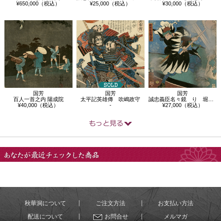
¥650,000（税込）
¥25,000（税込）
¥30,000（税込）
国芳
国芳
国芳
百人一首之内 陽成院
太平記英雄傳 吹嶋政守
誠忠義臣名々鏡 り 堀部安兵衛武庸
¥40,000（税込）
-
¥27,000（税込）
あなたが最近チェック
した商品
秋華洞について
ご注文方法
お支払い方法
配送について
お問合せ
メルマガ