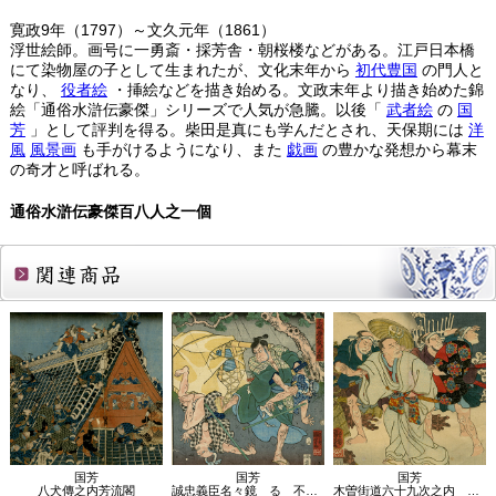
寛政9年（1797）～文久元年（1861）
浮世絵師。画号に一勇斎・採芳舎・朝桜楼などがある。江戸日本橋
にて染物屋の子として生まれたが、文化末年から
初代豊国
の門人と
なり、
役者絵
・挿絵などを描き始める。文政末年より描き始めた錦
絵「通俗水滸伝豪傑」シリーズで人気が急騰。以後「
武者絵
の
国
芳
」として評判を得る。柴田是真にも学んだとされ、天保期には
洋
風
風景画
も手がけるようになり、また
戯画
の豊かな発想から幕末
の奇才と呼ばれる。
通俗水滸伝豪傑百八人之一個
関連商品
国芳
国芳
国芳
八犬傳之内芳流閣
誠忠義臣名々鏡 る 不破勝右衛門正種
木曽街道六十九次之内 鴻巣 武蔵守師直