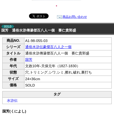
●
商品お問い合わせ
国芳 通俗水滸傳濠傑百八人一個 賽仁貴郭盛
商品NO.
A1-98-055-03
シリーズ
通俗水滸伝豪傑百八人之一個
タイトル
通俗水滸傳濠傑百八人一個 賽仁貴郭盛
作者
国芳
年代
文政10年-天保元年（1827-1830）
状態
穴,トリミング,シワ,シミ,擦れ,破れ,裏打ち
サイズ
24×36cm
価格
SOLD
タグ
水滸伝
国芳(くによし)