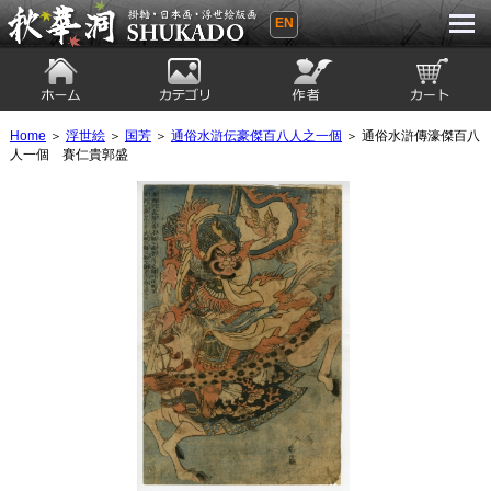
EN
秋華洞 SHUKADO 掛軸・日本画・浮世
絵版画
ホーム
カテゴリ
絵師
カート
Home
＞
浮世絵
＞
国芳
＞
通俗水滸伝豪傑百八人之一個
＞ 通俗水滸傳濠傑百八
人一個 賽仁貴郭盛