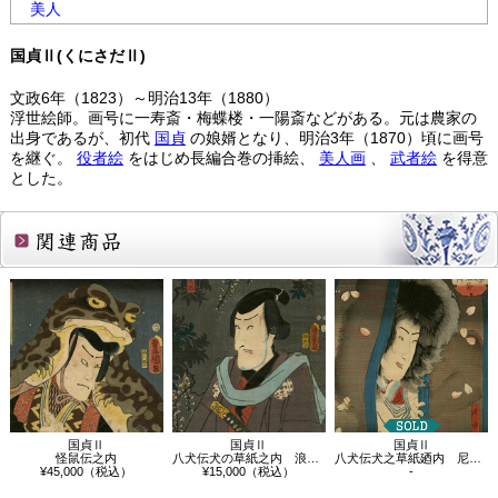
美人
国貞Ⅱ(くにさだⅡ)
文政6年（1823）～明治13年（1880）
浮世絵師。画号に一寿斎・梅蝶楼・一陽斎などがある。元は農家の
出身であるが、初代
国貞
の娘婿となり、明治3年（1870）頃に画号
を継ぐ。
役者絵
をはじめ長編合巻の挿絵、
美人画
、
武者絵
を得意
とした。
関連商品
国貞Ⅱ
国貞Ⅱ
国貞Ⅱ
怪鼠伝之内
八犬伝犬の草紙之内 浪士左母二郎
八犬伝犬之草紙廼内 尼妙椿
¥45,000（税込）
¥15,000（税込）
-