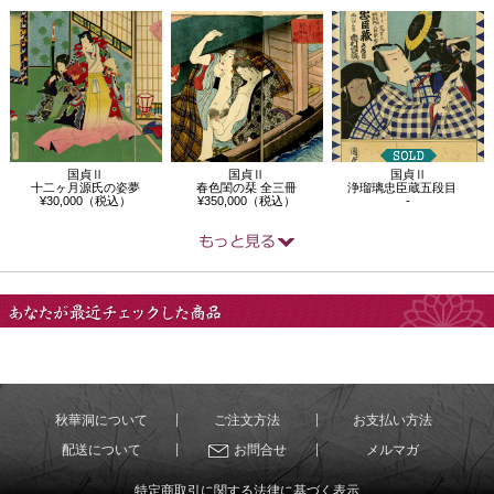
国貞Ⅱ
国貞Ⅱ
国貞Ⅱ
十二ヶ月源氏の姿夢
春色閨の栞 全三冊
浄瑠璃忠臣蔵五段目
¥30,000（税込）
¥350,000（税込）
-
あなたが最近チェック
した商品
秋華洞について
ご注文方法
お支払い方法
配送について
お問合せ
メルマガ
特定商取引に関する法律に基づく表示