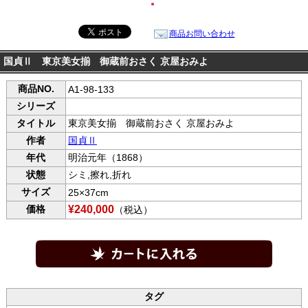
●
商品お問い合わせ
国貞Ⅱ 東京美女揃 御蔵前おさく 京屋おみよ
商品NO.
A1-98-133
シリーズ
タイトル
東京美女揃 御蔵前おさく 京屋おみよ
作者
国貞Ⅱ
年代
明治元年（1868）
状態
シミ,擦れ,折れ
サイズ
25×37cm
価格
¥240,000
（税込）
タグ