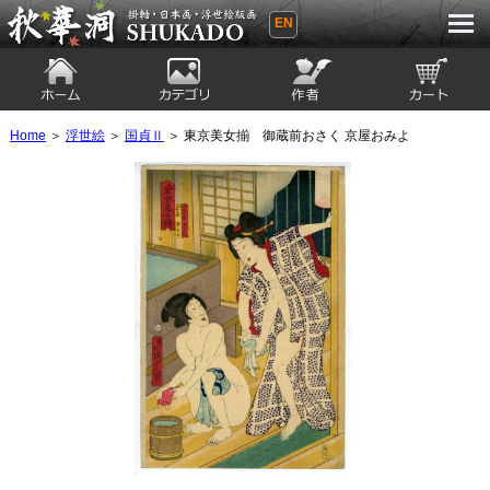
EN
秋華洞 SHUKADO 掛軸・日本画・浮世
絵版画
ホーム
カテゴリ
絵師
カート
Home
＞
浮世絵
＞
国貞Ⅱ
＞ 東京美女揃 御蔵前おさく 京屋おみよ