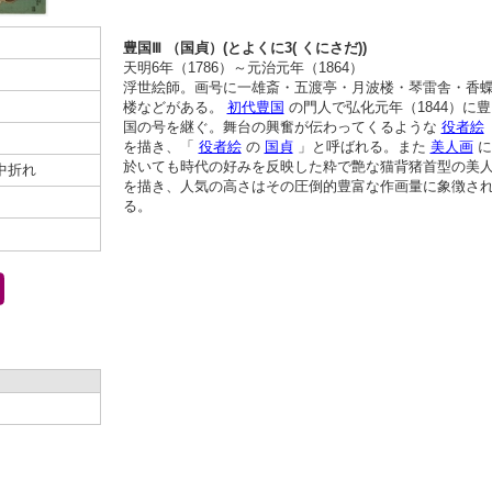
豊国Ⅲ （国貞）(とよくに3( くにさだ))
天明6年（1786）～元治元年（1864）
浮世絵師。画号に一雄斎・五渡亭・月波楼・琴雷舎・香
楼などがある。
初代豊国
の門人で弘化元年（1844）に豊
国の号を継ぐ。舞台の興奮が伝わってくるような
役者絵
を描き、「
役者絵
の
国貞
」と呼ばれる。また
美人画
に
於いても時代の好みを反映した粋で艶な猫背猪首型の美
,中折れ
を描き、人気の高さはその圧倒的豊富な作画量に象徴さ
る。