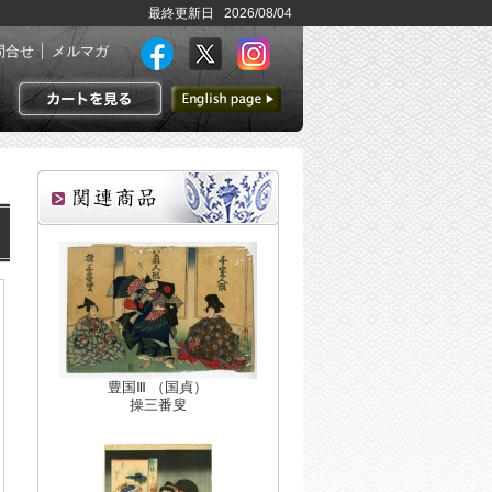
最終更新日 2026/08/04
問合せ
メルマガ
英語ページへ
カートを見る
豊国Ⅲ （国貞）
操三番叟