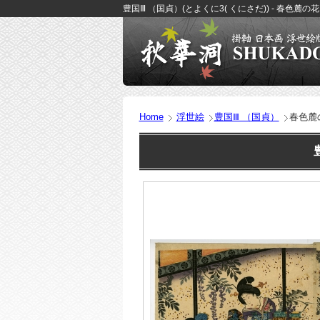
豊国Ⅲ （国貞）(とよくに3( くにさだ)) - 春色麓の
Home
浮世絵
豊国Ⅲ （国貞）
春色麓