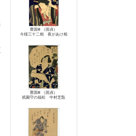
蝶
豊国Ⅲ （国貞）
今様三十二相 夜があけ相
人
れ
豊国Ⅲ （国貞）
祇園守の福松 中村芝翫