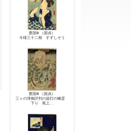
豊国Ⅲ （国貞）
今様三十二相 すずしそう
豊国Ⅲ （国貞）
三ヶの津御評判の提灯の幽霊
下り 尾上…