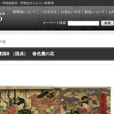
花 - 浮世絵販売 - 浮世絵ぎゃらりい秋華洞
秋華洞について
ご注文方法
お支払い方法
配送について
お
キーワード検索
の花
豊国Ⅲ （国貞） 春色麓の花