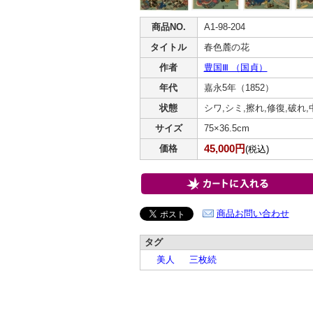
商品NO.
A1-98-204
タイトル
春色麓の花
作者
豊国Ⅲ （国貞）
年代
嘉永5年（1852）
状態
シワ,シミ,擦れ,修復,破れ
サイズ
75×36.5cm
45,000円
価格
(税込)
商品お問い合わせ
タグ
美人
三枚続