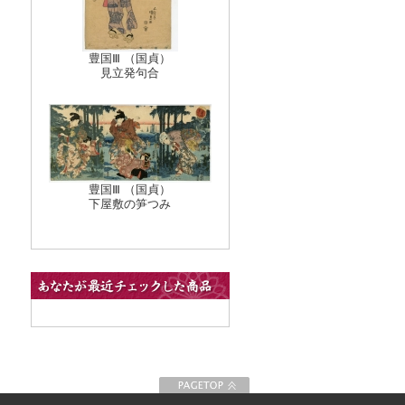
豊国Ⅲ （国貞）
見立発句合
豊国Ⅲ （国貞）
下屋敷の笋つみ
このページの先