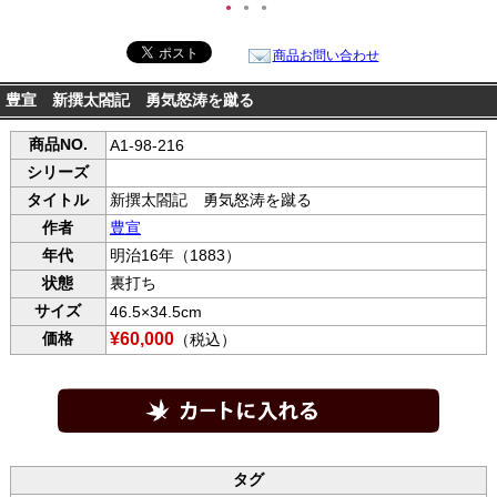
●
●
●
商品お問い合わせ
豊宣 新撰太閤記 勇気怒涛を蹴る
商品NO.
A1-98-216
シリーズ
タイトル
新撰太閤記 勇気怒涛を蹴る
作者
豊宣
年代
明治16年（1883）
状態
裏打ち
サイズ
46.5×34.5cm
価格
¥60,000
（税込）
タグ