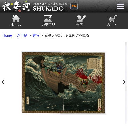
EN
秋華洞 SHUKADO 掛軸・日本画・浮世
絵版画
ホーム
カテゴリ
絵師
カート
Home
＞
浮世絵
＞
豊宣
＞ 新撰太閤記 勇気怒涛を蹴る