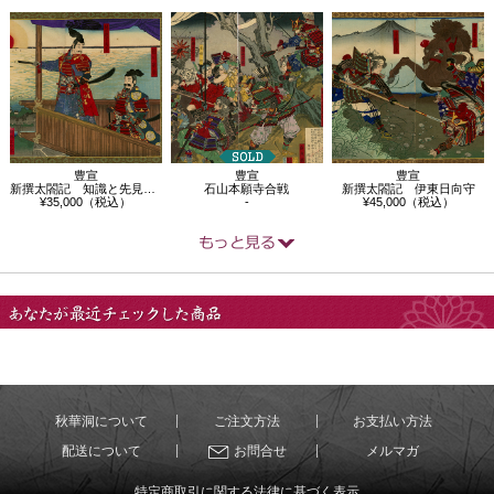
豊宣
豊宣
豊宣
新撰太閤記 知識と先見は実に普く
石山本願寺合戦
新撰太閤記 伊東日向守
¥35,000（税込）
-
¥45,000（税込）
あなたが最近チェック
した商品
秋華洞について
ご注文方法
お支払い方法
配送について
お問合せ
メルマガ
特定商取引に関する法律に基づく表示