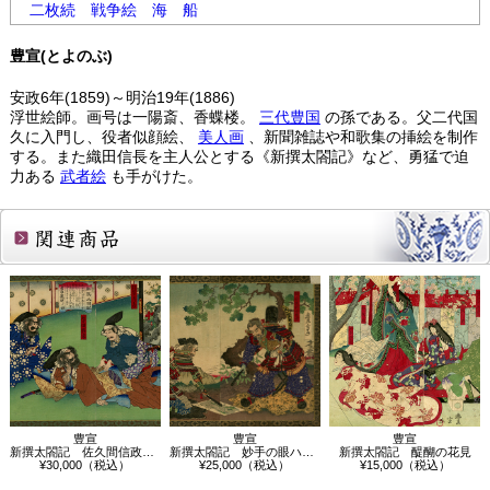
二枚続
戦争絵
海
船
豊宣(とよのぶ)
安政6年(1859)～明治19年(1886)
浮世絵師。画号は一陽斎、香蝶楼。
三代豊国
の孫である。父二代国
久に入門し、役者似顔絵、
美人画
、新聞雑誌や和歌集の挿絵を制作
する。また織田信長を主人公とする《新撰太閤記》など、勇猛で迫
力ある
武者絵
も手がけた。
関連商品
豊宣
豊宣
豊宣
新撰太閤記 佐久間信政 柴田勝家
新撰太閤記 妙手の眼ハ盤中に普し
新撰太閤記 醍醐の花見
¥30,000（税込）
¥25,000（税込）
¥15,000（税込）