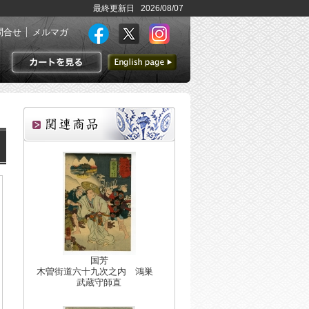
最終更新日 2026/08/07
問合せ
メルマガ
英語ページへ
カートを見る
国芳
木曽街道六十九次之内 鴻巣
武蔵守師直