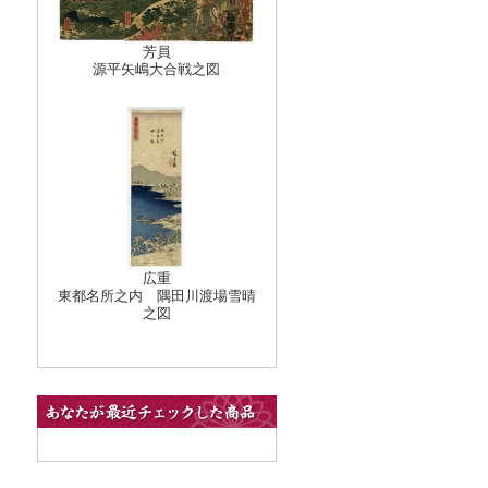
芳員
源平矢嶋大合戦之図
広重
東都名所之内 隅田川渡場雪晴
之図