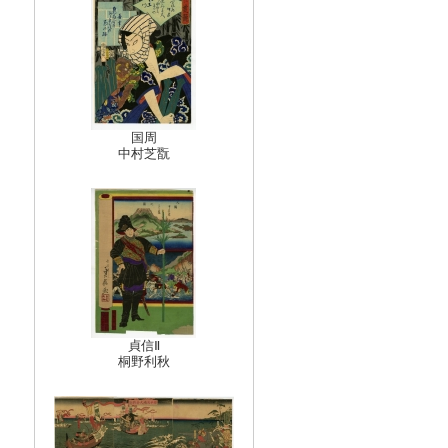
国周
中村芝翫
貞信Ⅱ
桐野利秋