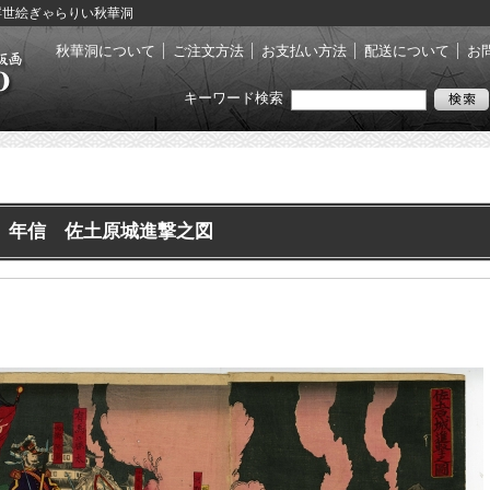
- 浮世絵ぎゃらりい秋華洞
秋華洞について
ご注文方法
お支払い方法
配送について
お
キーワード検索
年信 佐土原城進撃之図