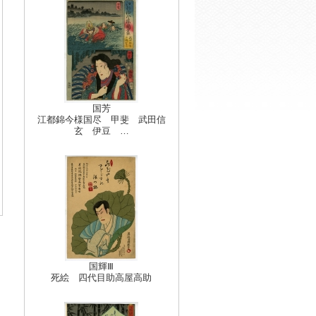
国芳
江都錦今様国尽 甲斐 武田信
玄 伊豆 …
国輝Ⅲ
死絵 四代目助高屋高助