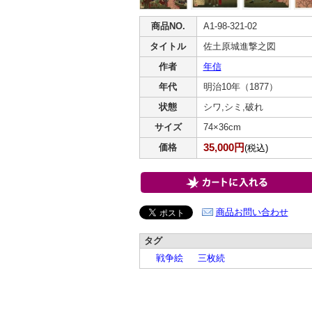
商品NO.
A1-98-321-02
タイトル
佐土原城進撃之図
作者
年信
年代
明治10年（1877）
状態
シワ,シミ,破れ
サイズ
74×36cm
35,000円
価格
(税込)
商品お問い合わせ
タグ
戦争絵
三枚続