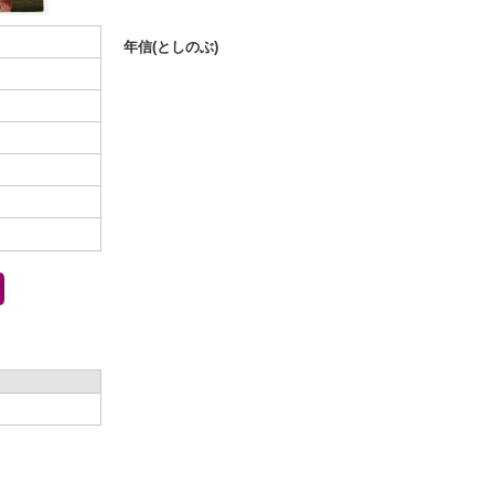
年信(としのぶ)