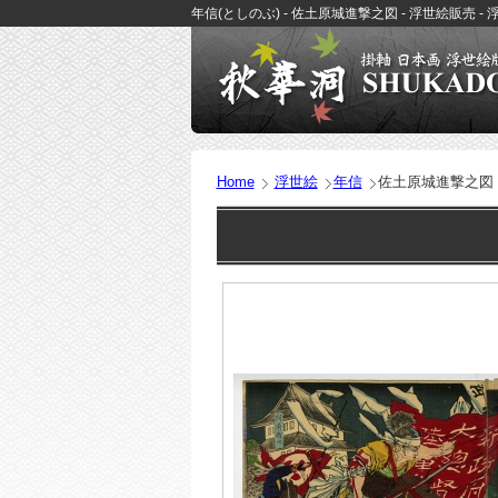
年信(としのぶ) - 佐土原城進撃之図 - 浮世絵販売 
Home
浮世絵
年信
佐土原城進撃之図