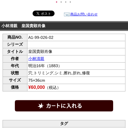
●
●
●
●
商品お問い合わせ
小林清親 皇国貴顕肖像
商品NO.
A1-99-026-02
シリーズ
タイトル
皇国貴顕肖像
作者
小林清親
年代
明治16年（1883）
状態
穴,トリミング,シミ,擦れ,折れ,修復
サイズ
75×36cm
価格
¥60,000
（税込）
タグ