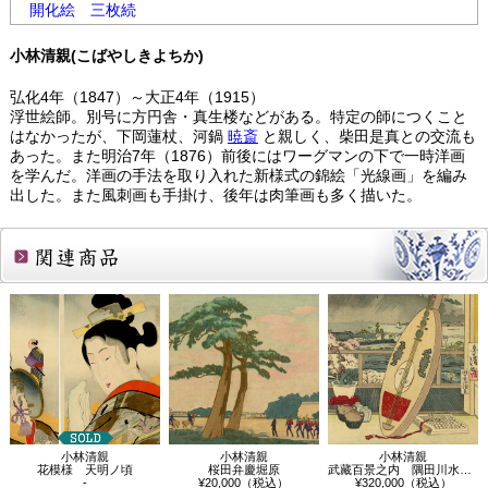
開化絵
三枚続
小林清親(こばやしきよちか)
弘化4年（1847）～大正4年（1915）
浮世絵師。別号に方円舎・真生楼などがある。特定の師につくこと
はなかったが、下岡蓮杖、河鍋
暁斎
と親しく、柴田是真との交流も
あった。また明治7年（1876）前後にはワーグマンの下で一時洋画
を学んだ。洋画の手法を取り入れた新様式の錦絵「光線画」を編み
出した。また風刺画も手掛け、後年は肉筆画も多く描いた。
関連商品
小林清親
小林清親
小林清親
花模様 天明ノ頃
桜田弁慶堀原
武藏百景之内 隅田川水神森
-
¥20,000（税込）
¥320,000（税込）