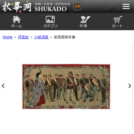
EN
秋華洞 SHUKADO 掛軸・日本画・浮世
絵版画
ホーム
カテゴリ
絵師
カート
Home
＞
浮世絵
＞
小林清親
＞ 皇国貴顕肖像