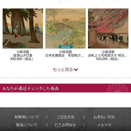
小林清親
小林清親
小林清親
道灌山夕日暮
日本名勝図会 常陸桜川より筑波山を臨む
浜町より写両国大火 明治四年一月廿六日出…
¥30,000（税込）
-
¥15,000（税込）
あなたが最近チェック
した商品
秋華洞について
ご注文方法
お支払い方法
配送について
お問合せ
メルマガ