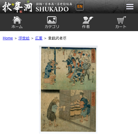
EN
秋華洞 SHUKADO 掛軸・日本画・浮世
絵版画
ホーム
カテゴリ
絵師
カート
Home
＞
浮世絵
＞
広重
＞ 童戯武者尽