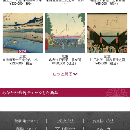
¥330,000（税込）
-
¥65,000（税込）
広重
広重
広重
東海道五十三次之内 小田原 酒匂川
名所江戸百景 霞が関
江戸名所 新吉原俄之図
¥130,000（税込）
¥450,000（税込）
¥45,000（税込）
あなたが最近チェック
した商品
秋華洞について
ご注文方法
お支払い方法
配送について
お問合せ
メルマガ