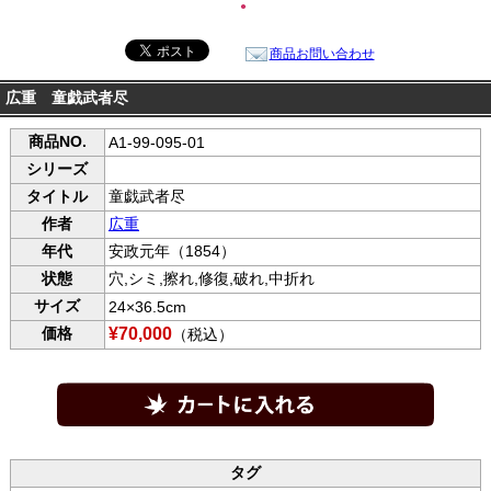
●
商品お問い合わせ
広重 童戯武者尽
商品NO.
A1-99-095-01
シリーズ
タイトル
童戯武者尽
作者
広重
年代
安政元年（1854）
状態
穴,シミ,擦れ,修復,破れ,中折れ
サイズ
24×36.5cm
価格
¥70,000
（税込）
タグ