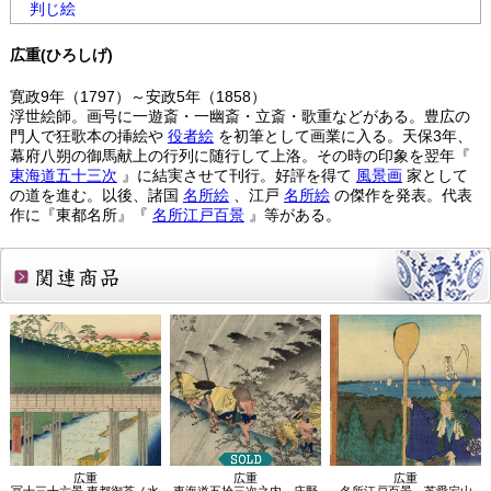
判じ絵
広重(ひろしげ)
寛政9年（1797）～安政5年（1858）
浮世絵師。画号に一遊斎・一幽斎・立斎・歌重などがある。豊広の
門人で狂歌本の挿絵や
役者絵
を初筆として画業に入る。天保3年、
幕府八朔の御馬献上の行列に随行して上洛。その時の印象を翌年『
東海道五十三次
』に結実させて刊行。好評を得て
風景画
家として
の道を進む。以後、諸国
名所絵
、江戸
名所絵
の傑作を発表。代表
作に『東都名所』『
名所江戸百景
』等がある。
関連商品
広重
広重
広重
冨士三十六景 東都御茶ノ水
東海道五拾三次之内 庄野
名所江戸百景 芝愛宕山