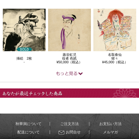
蕗谷虹児
名取春仙
挿絵 2枚
役者 色紙
猩々
-
¥50,000（税込）
¥45,000（税込）
あなたが最近チェック
した商品
秋華洞について
ご注文方法
お支払い方法
配送について
お問合せ
メルマガ