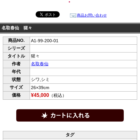
●
商品お問い合わせ
名取春仙 猩々
商品NO.
A1-99-200-01
シリーズ
タイトル
猩々
作者
名取春仙
年代
状態
シワ,シミ
サイズ
26×39cm
価格
¥45,000
（税込）
タグ