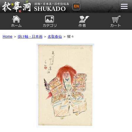
EN
秋華洞 SHUKADO 掛軸・日本画・浮世
絵版画
ホーム
カテゴリ
絵師
カート
Home
＞
掛け軸・日本画
＞
名取春仙
＞ 猩々