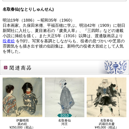
名取春仙(なとりしゅんせん)
明治19年（1886）～昭和35年（1960）
日本画家。久保田米僊、平福百穂に学ぶ。明治42年（1909）に朝日
新聞社に入社し、夏目漱石の『虞美人草』、『三四郎』などの連載
小説に挿絵を描く。また大正5年（1916）以降は、渡邊版画店より
役者絵
を刊行。写実を基調としながらも、役者の息づかいや芝居の
雰囲気をも描き出す彼の似顔集は、新時代の役者大首絵として人気
を博した。
関連商品
伊藤晴雨
名取春仙
名取春仙
責め絵
河庄
武蔵坊弁慶
¥250,000（税込）
-
¥45,000（税込）