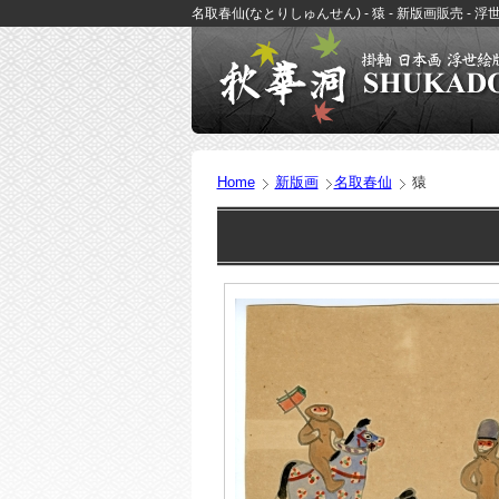
名取春仙(なとりしゅんせん) - 猿 - 新版画販売 -
Home
新版画
名取春仙
猿