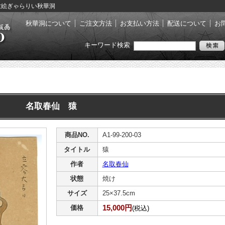
 浮世絵ぎゃらりい秋華洞
秋華洞について
ご注文方法
お支払い方法
配送について
お
キーワード検索
名取春仙 猿
商品NO.
A1-99-200-03
タイトル
猿
作者
名取春仙
状態
焼け
サイズ
25×37.5cm
15,000円
価格
(税込)