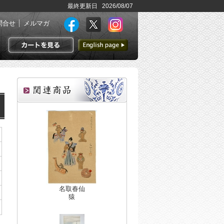
最終更新日 2026/08/07
問合せ
メルマガ
英語ページへ
カートを見る
名取春仙
猿