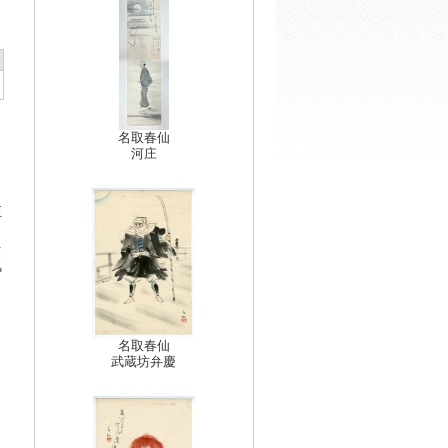
名取春仙
河庄
正
を
気
名取春仙
武蔵坊弁慶