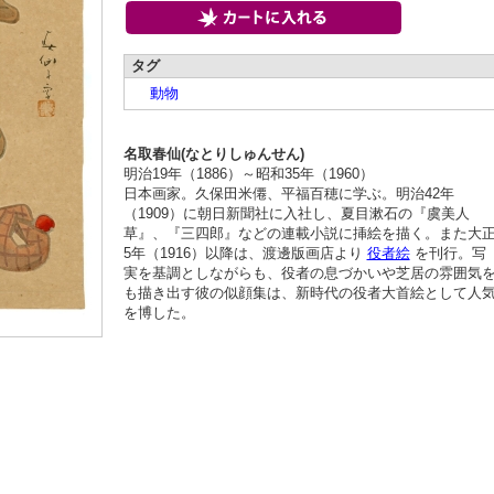
タグ
動物
名取春仙(なとりしゅんせん)
明治19年（1886）～昭和35年（1960）
日本画家。久保田米僊、平福百穂に学ぶ。明治42年
（1909）に朝日新聞社に入社し、夏目漱石の『虞美人
草』、『三四郎』などの連載小説に挿絵を描く。また大
5年（1916）以降は、渡邊版画店より
役者絵
を刊行。写
実を基調としながらも、役者の息づかいや芝居の雰囲気
も描き出す彼の似顔集は、新時代の役者大首絵として人
を博した。