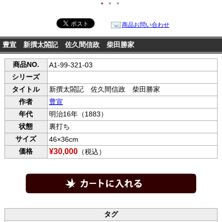
●
●
●
商品お問い合わせ
豊宣 新撰太閤記 佐久間信政 柴田勝家
商品NO.
A1-99-321-03
シリーズ
タイトル
新撰太閤記 佐久間信政 柴田勝家
作者
豊宣
年代
明治16年（1883）
状態
裏打ち
サイズ
46×36cm
価格
¥30,000
（税込）
タグ