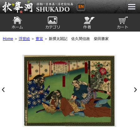
EN
秋華洞 SHUKADO 掛軸・日本画・浮世
絵版画
ホーム
カテゴリ
絵師
カート
Home
＞
浮世絵
＞
豊宣
＞ 新撰太閤記 佐久間信政 柴田勝家