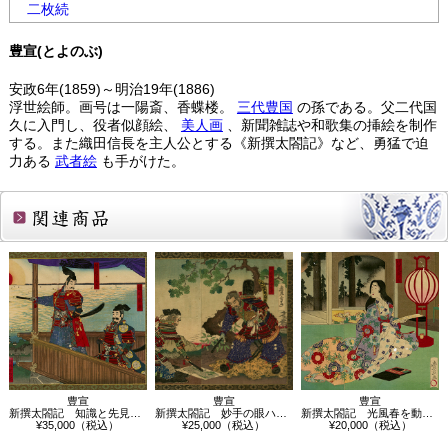
二枚続
豊宣(とよのぶ)
安政6年(1859)～明治19年(1886)
浮世絵師。画号は一陽斎、香蝶楼。
三代豊国
の孫である。父二代国
久に入門し、役者似顔絵、
美人画
、新聞雑誌や和歌集の挿絵を制作
する。また織田信長を主人公とする《新撰太閤記》など、勇猛で迫
力ある
武者絵
も手がけた。
関連商品
豊宣
豊宣
豊宣
新撰太閤記 知識と先見は実に普く
新撰太閤記 妙手の眼ハ盤中に普し
新撰太閤記 光風春を動す 明智光秀女
¥35,000（税込）
¥25,000（税込）
¥20,000（税込）