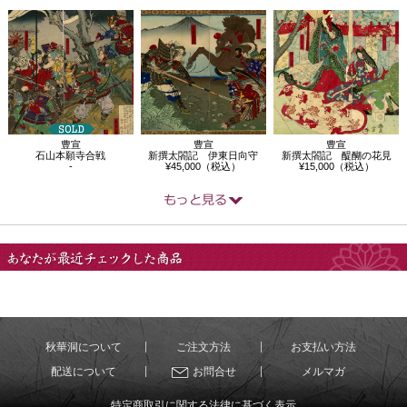
豊宣
豊宣
豊宣
石山本願寺合戦
新撰太閤記 伊東日向守
新撰太閤記 醍醐の花見
-
¥45,000（税込）
¥15,000（税込）
あなたが最近チェック
した商品
秋華洞について
ご注文方法
お支払い方法
配送について
お問合せ
メルマガ
特定商取引に関する法律に基づく表示