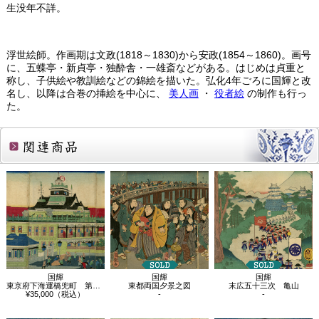
生没年不詳。
浮世絵師。作画期は文政(1818～1830)から安政(1854～1860)。画号
に、五蝶亭・新貞亭・独酔舎・一雄斎などがある。はじめは貞重と
称し、子供絵や教訓絵などの錦絵を描いた。弘化4年ごろに国輝と改
名し、以降は合巻の挿絵を中心に、
美人画
・
役者絵
の制作も行っ
た。
関連商品
国輝
国輝
国輝
東京府下海運橋兜町 第壱国立銀行五階造…
末広五十三次 亀山
東都両国夕景之図
¥35,000（税込）
-
-