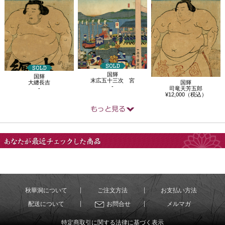
国輝
国輝
末広五十三次 宮
国輝
大纏長吉
-
司竜天芳五郎
-
¥12,000（税込）
あなたが最近チェック
した商品
秋華洞について
ご注文方法
お支払い方法
配送について
お問合せ
メルマガ
特定商取引に関する法律に基づく表示