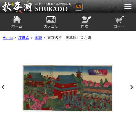
EN
秋華洞 SHUKADO 掛軸・日本画・浮世
絵版画
ホーム
カテゴリ
絵師
カート
Home
＞
浮世絵
＞
国輝
＞ 東京名所 浅草観世音之図