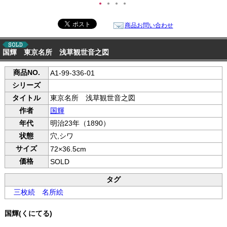
●
●
●
●
商品お問い合わせ
国輝 東京名所 浅草観世音之図
商品NO.
A1-99-336-01
シリーズ
タイトル
東京名所 浅草観世音之図
作者
国輝
年代
明治23年（1890）
状態
穴,シワ
サイズ
72×36.5cm
価格
SOLD
タグ
三枚続
名所絵
国輝(くにてる)