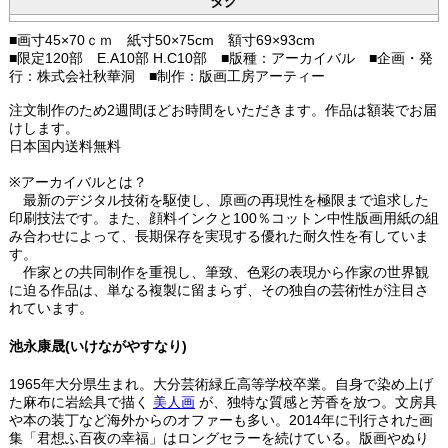
タグ
■画寸45×70ｃｍ 紙寸50×75cm 額寸69×93cm
■限定120部 E.A10部 H.C10部 ■版種：アーカイバル ■企画・発
行：株式会社秋華洞 ■制作：版画工房アーティー
注文制作のため2週間ほどお時間をいただきます。作品は額装でお届
けします。
日本国内送料無料
※アーカイバルとは？
最新のデジタル技術を駆使し、原画の再現性を極限まで追求した
印刷技法です。また、顔料インクと100％コットン中性版画用紙の組
み合わせによって、長期保存を実現する優れた耐久性を有していま
す。
作家との共同制作を重視し、筆致、色彩の表現から作家の世界観
に迫る作品は、単なる複製に留まらず、その独自の芸術性が注目さ
れています。
池永康晟(いけながやすなり)
1965年大分県生まれ。大分芸術緑丘高等学校卒業。自身で染め上げ
た麻布に岩絵具で描く
美人画
が、独特な質感と芳香を放つ。文房具
や本の装丁など海外からのオファーも多い。2014年に刊行された画
集「君想ふ百夜の幸福」はロングセラーを続けている。版画やぬり