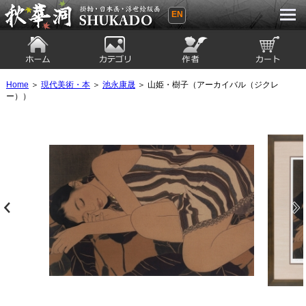
EN
秋華洞 SHUKADO 掛軸・日本画・浮世
絵版画
ホーム
カテゴリ
絵師
カート
Home
＞
現代美術・本
＞
池永康晟
＞ 山姫・樹子（アーカイバル（ジクレ
ー））