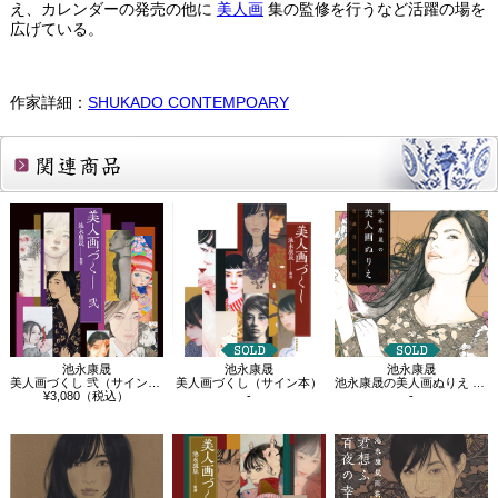
え、カレンダーの発売の他に
美人画
集の監修を行うなど活躍の場を
広げている。
作家詳細：
SHUKADO CONTEMPOARY
関連商品
池永康晟
池永康晟
池永康晟
美人画づくし 弐（サイン本）
美人画づくし（サイン本）
池永康晟の美人画ぬりえ 百満月の輪郭(サ…
¥3,080（税込）
-
-