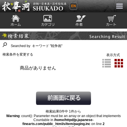
EN
秋華洞 SHUKADO 掛軸・日本画・浮世
絵版画
ホーム
カテゴリ
絵師
カート
Searching Result
検索結果
Searched by キーワード "戦争画"
検索条件を変更する
表示方式
商品がありません
検索結果0件中 1件から
Warning
: count(): Parameter must be an array or an object that implements
Countable in
/home/httpd/jp.japanese-
finearts.com/public_html/s/item/paging.inc
on line
2