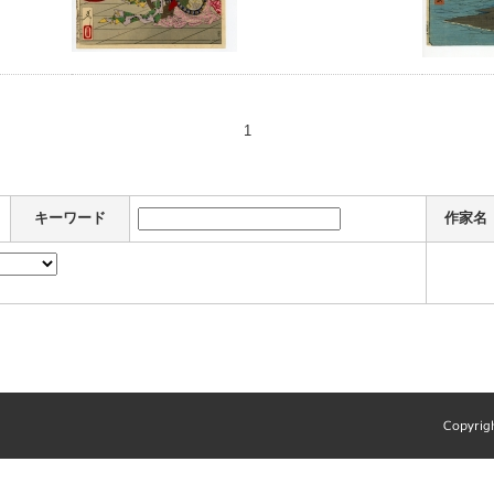
1
キーワード
作家名