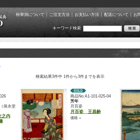
秋華洞について
ご注文方法
お支払い方法
配送について
お
キーワード検索
る
検索結果3件中 1件から3件までを表示
026
商品No:A1-101-025-04
芳年
（保永堂
月百姿
月百姿 王昌齢
次之内
-
価格
橋