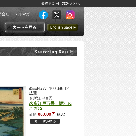
最終更新日 2026/08/07
問合せ
メルマガ
英語ページへ
カートを見る
商品No:A1-100-396-12
広重
名所江戸百景
名所江戸百景 堀江ね
こざね
80,000円
価格
(税込)