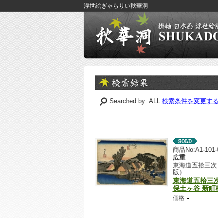
浮世絵ぎゃらりい秋華洞
Searched by ALL
検索条件を変更す
商品No:A1-101-
広重
東海道五拾三次
版）
東海道五拾三
保土ヶ谷 新町
-
価格