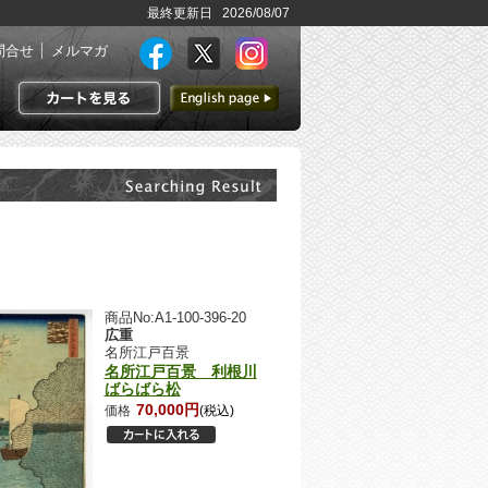
最終更新日 2026/08/07
問合せ
メルマガ
英語ページへ
カートを見る
商品No:A1-100-396-20
広重
名所江戸百景
名所江戸百景 利根川
ばらばら松
70,000円
価格
(税込)