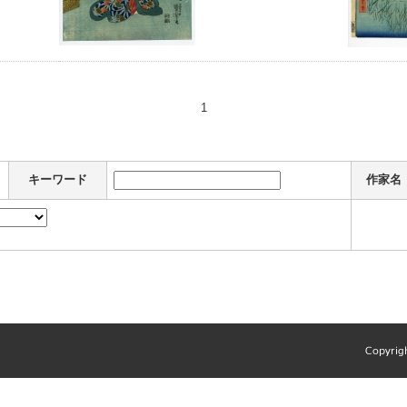
1
キーワード
作家名