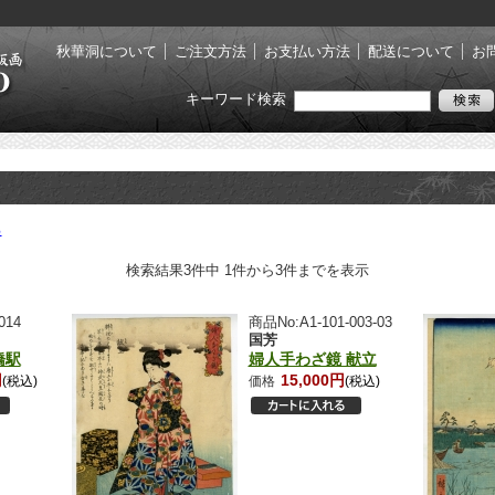
秋華洞について
ご注文方法
お支払い方法
配送について
お
キーワード検索
る
検索結果3件中 1件から3件までを表示
014
商品No:A1-101-003-03
国芳
橋駅
婦人手わざ鏡 献立
円
15,000円
(税込)
価格
(税込)