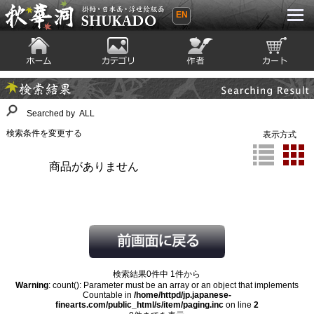
EN
秋華洞 SHUKADO 掛軸・日本画・浮世
絵版画
ホーム
カテゴリ
絵師
カート
Searching Result
検索結果
Searched by ALL
検索条件を変更する
表示方式
商品がありません
検索結果0件中 1件から
Warning
: count(): Parameter must be an array or an object that implements
Countable in
/home/httpd/jp.japanese-
finearts.com/public_html/s/item/paging.inc
on line
2