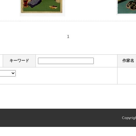
1
キーワード
作家名