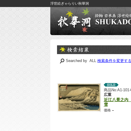
浮世絵ぎゃらりい秋華洞
Searched by ALL
検索条件を変更す
商品No:A1-101-
広重
近江八景之内
雪
-
価格