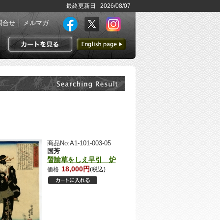
最終更新日 2026/08/07
問合せ
メルマガ
英語ページへ
カートを見る
商品No:A1-101-003-05
国芳
譬諭草をしえ早引 炉
18,000円
価格
(税込)