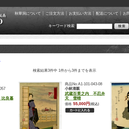
秋華洞について
ご注文方法
お支払い方法
配送について
お
キーワード検索
る
検索結果3件中 1件から3件までを表示
商品No:A1-101-043-08
057
小林清親
武蔵百景之内 不忍弁
 比良暮
天 雪晴
55,000円
価格
(税込)