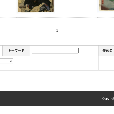
1
キーワード
作家名