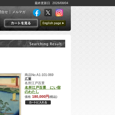
最終更新日 2026/08/04
問合せ
メルマガ
英語ページへ
カートを見る
商品No:A1-101-069
広重
名所江戸百景
名所江戸百景 にい宿
のわたし
180,000円
価格
(税込)