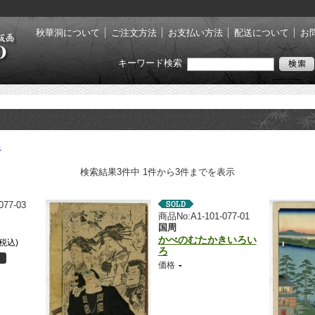
秋華洞について
ご注文方法
お支払い方法
配送について
お
キーワード検索
る
検索結果3件中 1件から3件までを表示
077-03
商品No:A1-101-077-01
国周
かべのむたかきいろい
(税込)
ろ
-
価格