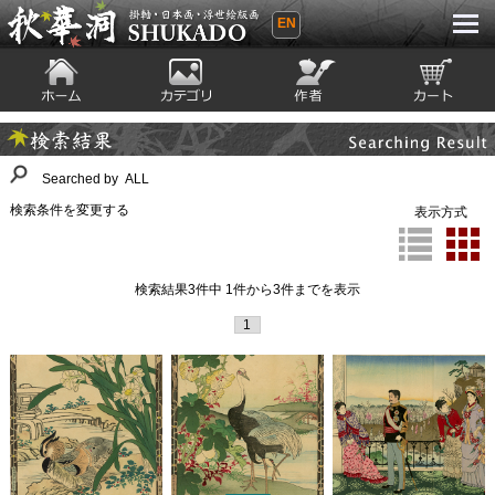
EN
秋華洞 SHUKADO 掛軸・日本画・浮世
絵版画
ホーム
カテゴリ
絵師
カート
Searching Result
検索結果
Searched by ALL
検索条件を変更する
表示方式
検索結果3件中 1件から3件までを表示
1