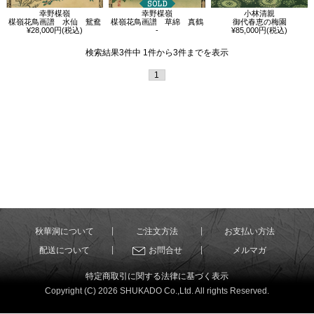
幸野楳嶺
幸野楳嶺
小林清親
楳嶺花鳥画譜 水仙 鴛鴦
楳嶺花鳥画譜 草綿 真鶴
御代春恵の梅園
¥28,000円(税込)
-
¥85,000円(税込)
検索結果3件中 1件から3件までを表示
1
秋華洞について
ご注文方法
お支払い方法
配送について
お問合せ
メルマガ
特定商取引に関する法律に基づく表示
Copyright (C) 2026 SHUKADO Co.,Ltd. All rights Reserved.